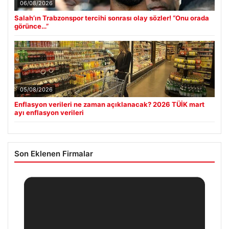
06/08/2026
Salah’ın Trabzonspor tercihi sonrası olay sözler! “Onu orada
görünce…”
05/08/2026
Enflasyon verileri ne zaman açıklanacak? 2026 TÜİK mart
ayı enflasyon verileri
Son Eklenen Firmalar