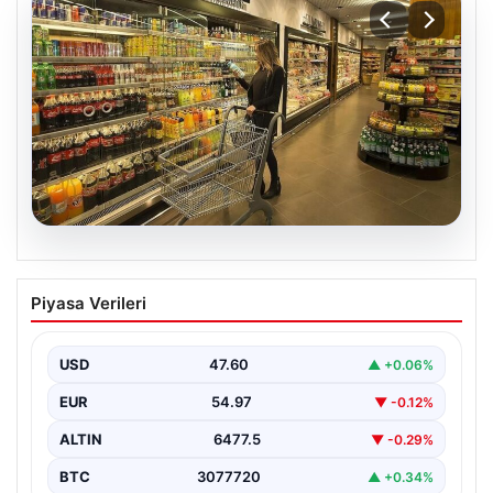
05.08.2026
Enflasyon verileri ne zaman
Piyasa Verileri
açıklanacak? 2026 TÜİK mart ayı
enflasyon verileri
USD
47.60
▲ +0.06%
EUR
54.97
▼ -0.12%
ALTIN
6477.5
▼ -0.29%
BTC
3077720
▲ +0.34%