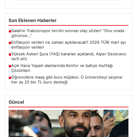
Son Eklenen Haberler
Salah’ın Trabzonspor tercihi sonrası olay sözler! “Onu orada
■
görünce…”
Enflasyon verileri ne zaman açıklanacak? 2026 TÜİK mart ayı
■
enflasyon verileri
Yüksek Askeri Şura (YAŞ) kararları açıklandı, Alper Gezeravcı
■
terfi etti
Açık Hava Yaşam alanlarında Konfor ve bahçe mutfağı
■
Çözümleri
Öğrencilere maaş gibi burs müjdesi. O üniversiteyi seçene
■
her ay 25 bin TL burs desteği
Güncel