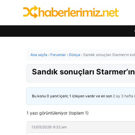
Ana sayfa
›
Forumlar
›
Dünya
›
Sandık sonuçları Starmer’ın kolt
Sandık sonuçları Starmer’ın 
Bu konu 0 yanıt içerir, 1 izleyen vardır ve en son
2 ay 3 hafta
1 yazı görüntüleniyor (toplam 1)
13/05/2026: 6:32 am