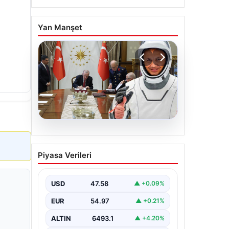
Yan Manşet
05.08.2026
Yüksek Askeri Şura (YAŞ)
Piyasa Verileri
kararları açıklandı, Alper
Gezeravcı terfi etti
USD
47.58
▲ +0.09%
EUR
54.97
▲ +0.21%
ALTIN
6493.1
▲ +4.20%