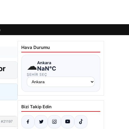
m
Hava Durumu
☁
Ankara
or
NaN°C
ŞEHIR SEÇ
Bizi Takip Edin
#21197