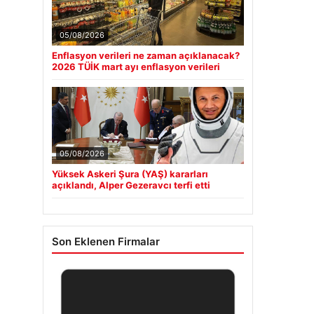
05/08/2026
Enflasyon verileri ne zaman açıklanacak?
2026 TÜİK mart ayı enflasyon verileri
05/08/2026
Yüksek Askeri Şura (YAŞ) kararları
açıklandı, Alper Gezeravcı terfi etti
Son Eklenen Firmalar