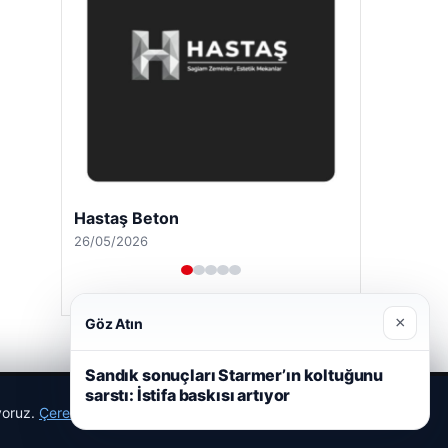
Hastaş Beton
26/05/2026
×
Göz Atın
Sandık sonuçları Starmer’ın koltuğunu
sarstı: İstifa baskısı artıyor
ıyoruz.
Çerez Politikamız
Reddet
Kabul Et