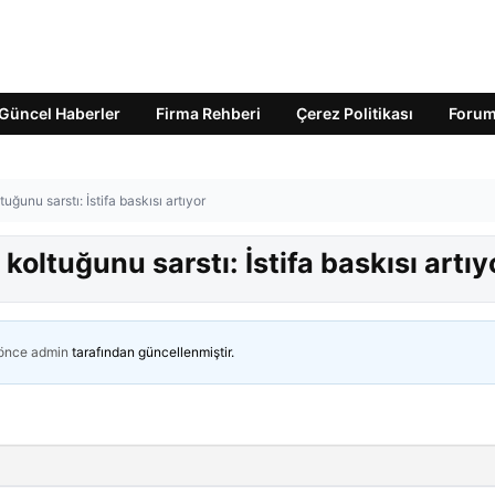
Güncel Haberler
Firma Rehberi
Çerez Politikası
Foru
uğunu sarstı: İstifa baskısı artıyor
koltuğunu sarstı: İstifa baskısı artıy
 önce
admin
tarafından güncellenmiştir.