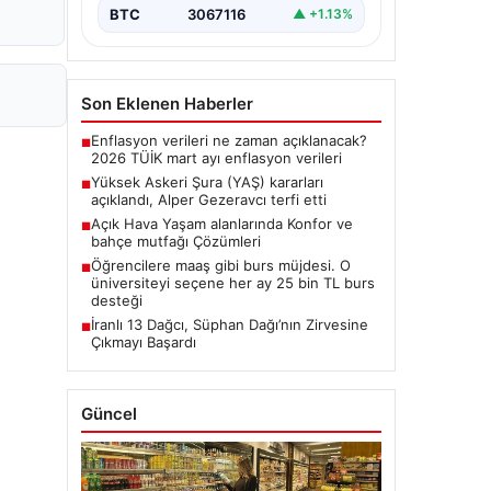
BTC
3067116
▲ +1.13%
Son Eklenen Haberler
Enflasyon verileri ne zaman açıklanacak?
■
2026 TÜİK mart ayı enflasyon verileri
Yüksek Askeri Şura (YAŞ) kararları
■
açıklandı, Alper Gezeravcı terfi etti
Açık Hava Yaşam alanlarında Konfor ve
■
bahçe mutfağı Çözümleri
Öğrencilere maaş gibi burs müjdesi. O
■
üniversiteyi seçene her ay 25 bin TL burs
desteği
İranlı 13 Dağcı, Süphan Dağı’nın Zirvesine
■
Çıkmayı Başardı
Güncel