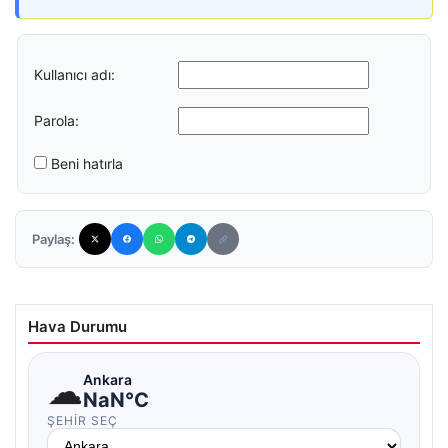
Kullanıcı adı:
Parola:
Beni hatırla
Paylaş:
Hava Durumu
☁
Ankara
NaN°C
ŞEHIR SEÇ