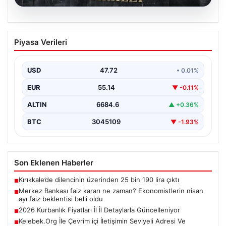
09.08.2026
Merkez Bankası faiz kararı ne zaman?
Piyasa Verileri
Ekonomistlerin nisan ayı faiz beklentisi
belli oldu
USD
47.72
• 0.01%
EUR
55.14
▼ -0.11%
ALTIN
6684.6
▲ +0.36%
BTC
3045109
▼ -1.93%
Son Eklenen Haberler
Kırıkkale’de dilencinin üzerinden 25 bin 190 lira çıktı
■
Merkez Bankası faiz kararı ne zaman? Ekonomistlerin nisan
■
ayı faiz beklentisi belli oldu
2026 Kurbanlık Fiyatları İl İl Detaylarla Güncelleniyor
■
Kelebek.Org İle Çevrim içi İletişimin Seviyeli Adresi Ve
■