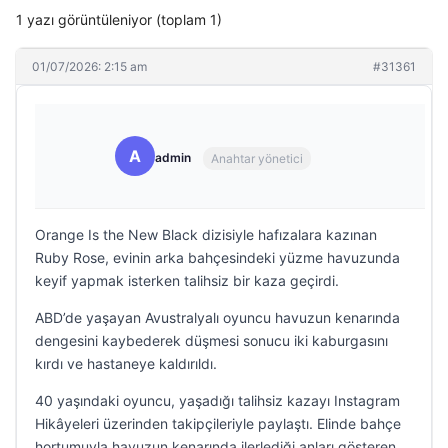
1 yazı görüntüleniyor (toplam 1)
01/07/2026: 2:15 am
#31361
A
admin
Anahtar yönetici
Orange Is the New Black dizisiyle hafızalara kazınan
Ruby Rose, evinin arka bahçesindeki yüzme havuzunda
keyif yapmak isterken talihsiz bir kaza geçirdi.
ABD’de yaşayan Avustralyalı oyuncu havuzun kenarında
dengesini kaybederek düşmesi sonucu iki kaburgasını
kırdı ve hastaneye kaldırıldı.
40 yaşındaki oyuncu, yaşadığı talihsiz kazayı Instagram
Hikâyeleri üzerinden takipçileriyle paylaştı. Elinde bahçe
hortumuyla havuzun kenarında ilerlediği anları gösteren