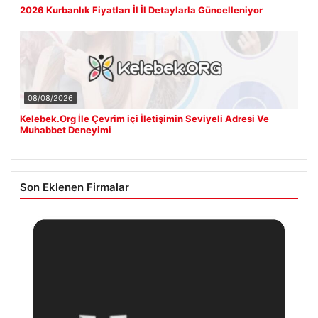
2026 Kurbanlık Fiyatları İl İl Detaylarla Güncelleniyor
08/08/2026
Kelebek.Org İle Çevrim içi İletişimin Seviyeli Adresi Ve
Muhabbet Deneyimi
Son Eklenen Firmalar