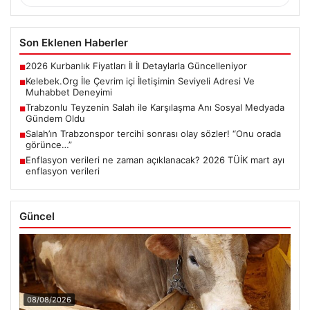
Son Eklenen Haberler
2026 Kurbanlık Fiyatları İl İl Detaylarla Güncelleniyor
■
Kelebek.Org İle Çevrim içi İletişimin Seviyeli Adresi Ve
■
Muhabbet Deneyimi
Trabzonlu Teyzenin Salah ile Karşılaşma Anı Sosyal Medyada
■
Gündem Oldu
Salah’ın Trabzonspor tercihi sonrası olay sözler! “Onu orada
■
görünce…”
Enflasyon verileri ne zaman açıklanacak? 2026 TÜİK mart ayı
■
enflasyon verileri
Güncel
08/08/2026