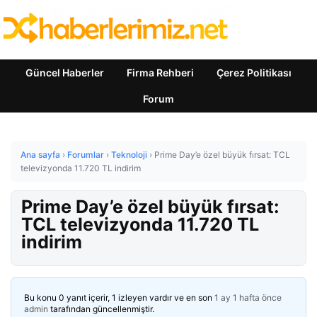
Güncel Haberler
Firma Rehberi
Çerez Politikası
Forum
Ana sayfa
›
Forumlar
›
Teknoloji
›
Prime Day’e özel büyük fırsat: TCL
televizyonda 11.720 TL indirim
Prime Day’e özel büyük fırsat:
TCL televizyonda 11.720 TL
indirim
Bu konu 0 yanıt içerir, 1 izleyen vardır ve en son
1 ay 1 hafta önce
admin
tarafından güncellenmiştir.