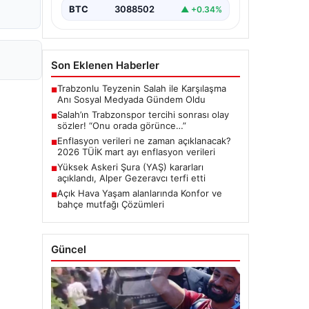
BTC
3088502
▲ +0.34%
Son Eklenen Haberler
Trabzonlu Teyzenin Salah ile Karşılaşma
■
Anı Sosyal Medyada Gündem Oldu
Salah’ın Trabzonspor tercihi sonrası olay
■
sözler! “Onu orada görünce…”
Enflasyon verileri ne zaman açıklanacak?
■
2026 TÜİK mart ayı enflasyon verileri
Yüksek Askeri Şura (YAŞ) kararları
■
açıklandı, Alper Gezeravcı terfi etti
Açık Hava Yaşam alanlarında Konfor ve
■
bahçe mutfağı Çözümleri
Güncel