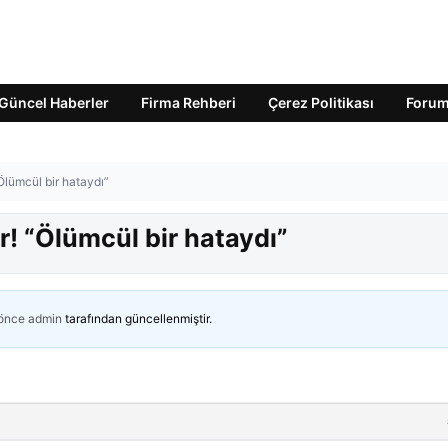
Güncel Haberler
Firma Rehberi
Çerez Politikası
Foru
Ölümcül bir hataydı”
r! “Ölümcül bir hataydı”
 önce
admin
tarafından güncellenmiştir.