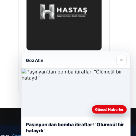
×
Göz Atın
Hastaş Beton
26/05/2026
Güncel Haberler
Paşinyan’dan bomba itiraflar! “Ölümcül bir
hataydı”
ıyoruz.
Çerez Politikamız
Reddet
Kabul Et