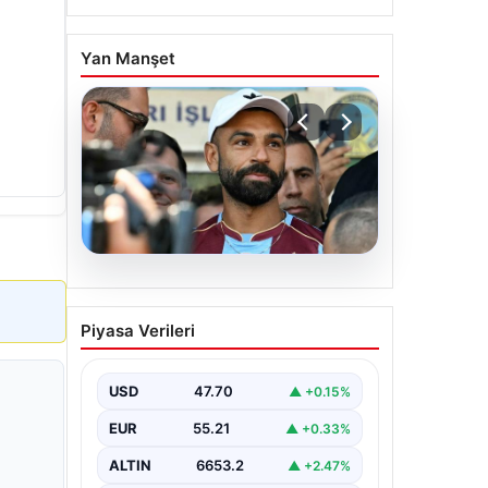
Yan Manşet
06.08.2026
Salah’ın Trabzonspor
Piyasa Verileri
tercihi sonrası olay
sözler! “Onu orada
görünce…”
USD
47.70
▲ +0.15%
EUR
55.21
▲ +0.33%
ALTIN
6653.2
▲ +2.47%