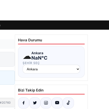
m
Hava Durumu
☁
Ankara
NaN°C
ŞEHIR SEÇ
Bizi Takip Edin
#20760