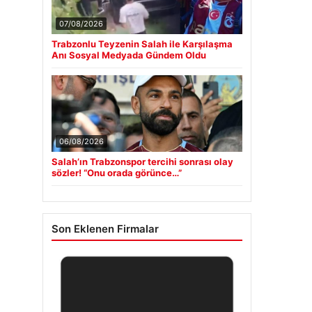
07/08/2026
Trabzonlu Teyzenin Salah ile Karşılaşma
Anı Sosyal Medyada Gündem Oldu
06/08/2026
Salah’ın Trabzonspor tercihi sonrası olay
sözler! “Onu orada görünce…”
Son Eklenen Firmalar