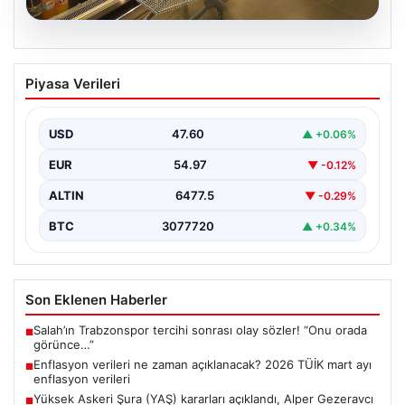
05.08.2026
Enflasyon verileri ne zaman
Piyasa Verileri
açıklanacak? 2026 TÜİK mart ayı
enflasyon verileri
USD
47.60
▲ +0.06%
EUR
54.97
▼ -0.12%
ALTIN
6477.5
▼ -0.29%
BTC
3077720
▲ +0.34%
Son Eklenen Haberler
Salah’ın Trabzonspor tercihi sonrası olay sözler! “Onu orada
■
görünce…”
Enflasyon verileri ne zaman açıklanacak? 2026 TÜİK mart ayı
■
enflasyon verileri
Yüksek Askeri Şura (YAŞ) kararları açıklandı, Alper Gezeravcı
■