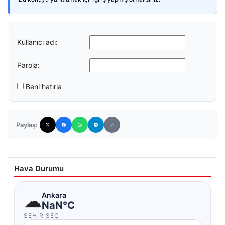
Kullanıcı adı:
Parola:
Beni hatırla
Paylaş:
Hava Durumu
☁
Ankara
NaN°C
ŞEHIR SEÇ