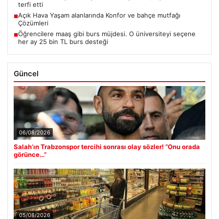
terfi etti
Açık Hava Yaşam alanlarında Konfor ve bahçe mutfağı
■
Çözümleri
Öğrencilere maaş gibi burs müjdesi. O üniversiteyi seçene
■
her ay 25 bin TL burs desteği
Güncel
06/08/2026
Salah’ın Trabzonspor tercihi sonrası olay sözler! “Onu orada
görünce…”
05/08/2026