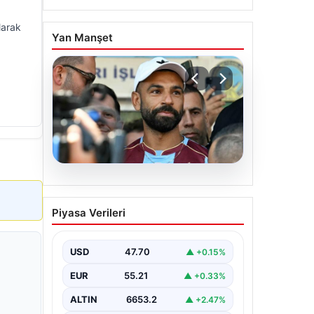
larak
Yan Manşet
06.08.2026
Salah’ın Trabzonspor
Piyasa Verileri
tercihi sonrası olay
sözler! “Onu orada
görünce…”
USD
47.70
▲ +0.15%
EUR
55.21
▲ +0.33%
ALTIN
6653.2
▲ +2.47%