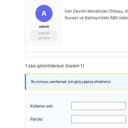
İran Devrim Muhafızları Ordusu, ABD
A
Kuveyt ve Bahreyn’deki ABD üslerin
admin
Anahtar
yönetici
1 yazı görüntüleniyor (toplam 1)
Bu konuyu yanıtlamak için giriş yapmış olmalısınız.
Kullanıcı adı:
Parola: