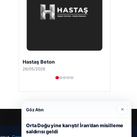
Hastaş Beton
26/05/2026
×
Göz Atın
Orta Doğu yine karıştı! İran’dan misilleme
saldırısı geldi
ıyoruz.
Çerez Politikamız
Reddet
Kabul Et