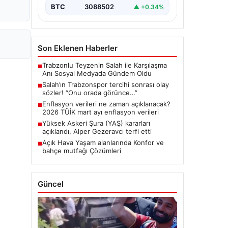
BTC
3088502
▲ +0.34%
Son Eklenen Haberler
Trabzonlu Teyzenin Salah ile Karşılaşma
■
Anı Sosyal Medyada Gündem Oldu
Salah’ın Trabzonspor tercihi sonrası olay
■
sözler! “Onu orada görünce…”
Enflasyon verileri ne zaman açıklanacak?
■
2026 TÜİK mart ayı enflasyon verileri
Yüksek Askeri Şura (YAŞ) kararları
■
açıklandı, Alper Gezeravcı terfi etti
Açık Hava Yaşam alanlarında Konfor ve
■
bahçe mutfağı Çözümleri
Güncel