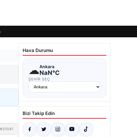
m
Hava Durumu
☁
Ankara
NaN°C
ŞEHIR SEÇ
Bizi Takip Edin
#31041