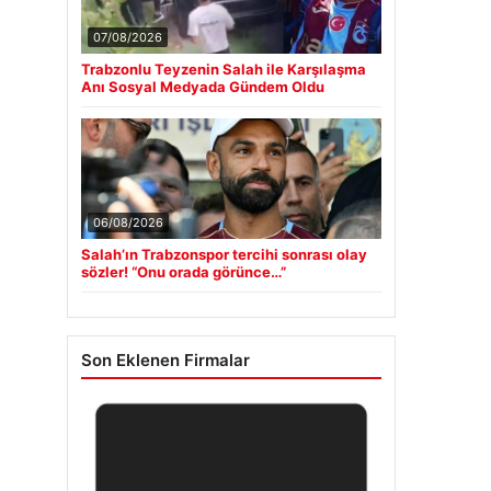
07/08/2026
Trabzonlu Teyzenin Salah ile Karşılaşma
Anı Sosyal Medyada Gündem Oldu
06/08/2026
Salah’ın Trabzonspor tercihi sonrası olay
sözler! “Onu orada görünce…”
Son Eklenen Firmalar