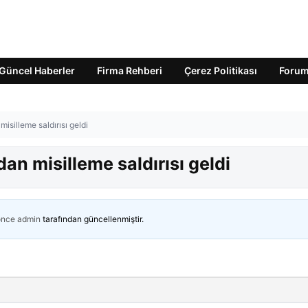
Güncel Haberler
Firma Rehberi
Çerez Politikası
Foru
misilleme saldırısı geldi
dan misilleme saldırısı geldi
önce
admin
tarafından güncellenmiştir.