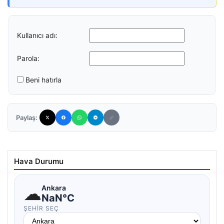
Kullanıcı adı:
Parola:
Beni hatırla
Paylaş:
Hava Durumu
☁
Ankara
NaN°C
ŞEHIR SEÇ