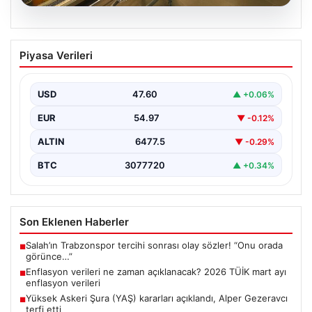
05.08.2026
Enflasyon verileri ne zaman
Piyasa Verileri
açıklanacak? 2026 TÜİK mart ayı
enflasyon verileri
USD
47.60
▲ +0.06%
EUR
54.97
▼ -0.12%
ALTIN
6477.5
▼ -0.29%
BTC
3077720
▲ +0.34%
Son Eklenen Haberler
Salah’ın Trabzonspor tercihi sonrası olay sözler! “Onu orada
■
görünce…”
Enflasyon verileri ne zaman açıklanacak? 2026 TÜİK mart ayı
■
enflasyon verileri
Yüksek Askeri Şura (YAŞ) kararları açıklandı, Alper Gezeravcı
■
terfi etti