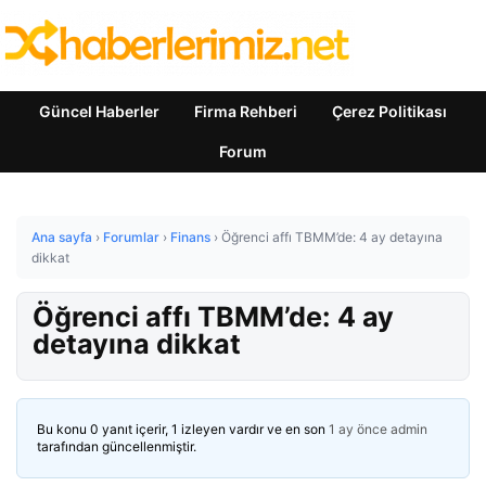
Güncel Haberler
Firma Rehberi
Çerez Politikası
Forum
Ana sayfa
›
Forumlar
›
Finans
›
Öğrenci affı TBMM’de: 4 ay detayına
dikkat
Öğrenci affı TBMM’de: 4 ay
detayına dikkat
Bu konu 0 yanıt içerir, 1 izleyen vardır ve en son
1 ay önce
admin
tarafından güncellenmiştir.