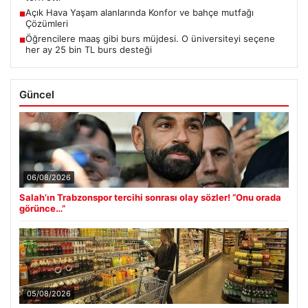
Açık Hava Yaşam alanlarında Konfor ve bahçe mutfağı
■
Çözümleri
Öğrencilere maaş gibi burs müjdesi. O üniversiteyi seçene
■
her ay 25 bin TL burs desteği
Güncel
06/08/2026
Salah’ın Trabzonspor tercihi sonrası olay sözler! “Onu orada
görünce…”
05/08/2026