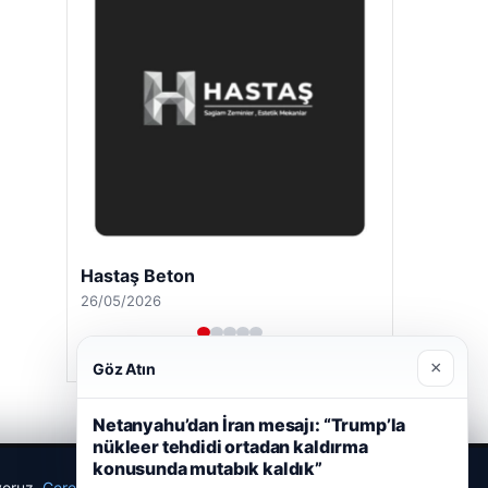
Hastaş Beton
26/05/2026
×
Göz Atın
Netanyahu’dan İran mesajı: “Trump’la
nükleer tehdidi ortadan kaldırma
konusunda mutabık kaldık”
ıyoruz.
Çerez Politikamız
Reddet
Kabul Et