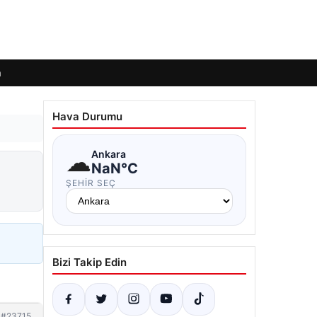
m
Hava Durumu
☁
Ankara
NaN°C
ŞEHIR SEÇ
Bizi Takip Edin
#23715