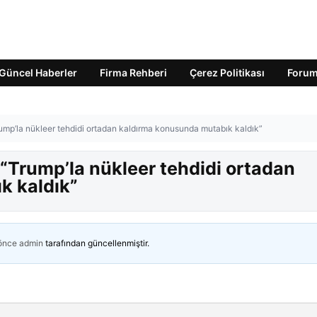
Güncel Haberler
Firma Rehberi
Çerez Politikası
Foru
ump’la nükleer tehdidi ortadan kaldırma konusunda mutabık kaldık”
“Trump’la nükleer tehdidi ortadan
k kaldık”
 önce
admin
tarafından güncellenmiştir.