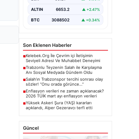
bir…
ALTIN
6653.2
▲ +2.47%
BTC
3088502
▲ +0.34%
Son Eklenen Haberler
Kelebek.Org İle Çevrim içi İletişimin
■
Seviyeli Adresi Ve Muhabbet Deneyimi
Trabzonlu Teyzenin Salah ile Karşılaşma
■
Anı Sosyal Medyada Gündem Oldu
Salah’ın Trabzonspor tercihi sonrası olay
■
sözler! “Onu orada görünce…”
Enflasyon verileri ne zaman açıklanacak?
■
2026 TÜİK mart ayı enflasyon verileri
Yüksek Askeri Şura (YAŞ) kararları
■
açıklandı, Alper Gezeravcı terfi etti
Güncel