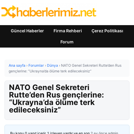
Güncel Haberler
Firma Rehberi
Çerez Politikası
Forum
Ana sayfa
›
Forumlar
›
Dünya
›
NATO Genel Sekreteri Rutte’den Rus
gençlerine: “Ukrayna’da ölüme terk edileceksiniz”
NATO Genel Sekreteri
Rutte’den Rus gençlerine:
“Ukrayna’da ölüme terk
edileceksiniz”
Bu konu 0 yanıt içerir, 1 izleyen vardır ve en son
2 ay önce
admin