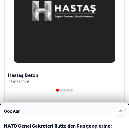
Hastaş Beton
26/05/2026
×
Göz Atın
Web sitemizi nasıl kullandığınızı daha iyi anlayabilmek,
deneyiminizi kişiselleştirmek ve geliştirmek amacıyla çerezler
kullanıyoruz.
Çerez Politikamız
NATO Genel Sekreteri Rutte’den Rus gençlerine:
© 2026 Haberlerimiz – Güncel Haberler