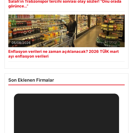
Salah’ın Trabzonspor tercihi sonrası olay sözler! “Onu orada
görünce…”
05/08/2026
Enflasyon verileri ne zaman açıklanacak? 2026 TÜİK mart
ayı enflasyon verileri
Son Eklenen Firmalar