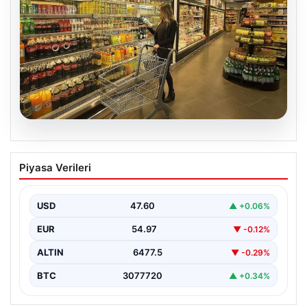
05.08.2026
Enflasyon verileri ne zaman
Piyasa Verileri
açıklanacak? 2026 TÜİK mart ayı
enflasyon verileri
USD
47.60
▲ +0.06%
EUR
54.97
▼ -0.12%
ALTIN
6477.5
▼ -0.29%
BTC
3077720
▲ +0.34%