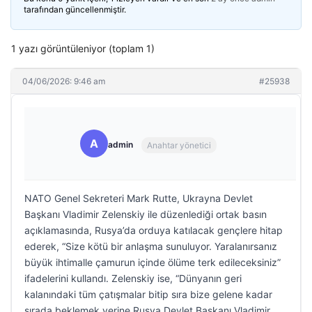
tarafından güncellenmiştir.
1 yazı görüntüleniyor (toplam 1)
04/06/2026: 9:46 am
#25938
A
admin
Anahtar yönetici
NATO Genel Sekreteri Mark Rutte, Ukrayna Devlet
Başkanı Vladimir Zelenskiy ile düzenlediği ortak basın
açıklamasında, Rusya’da orduya katılacak gençlere hitap
ederek, “Size kötü bir anlaşma sunuluyor. Yaralanırsanız
büyük ihtimalle çamurun içinde ölüme terk edileceksiniz”
ifadelerini kullandı. Zelenskiy ise, “Dünyanın geri
kalanındaki tüm çatışmalar bitip sıra bize gelene kadar
sırada beklemek yerine Rusya Devlet Başkanı Vladimir