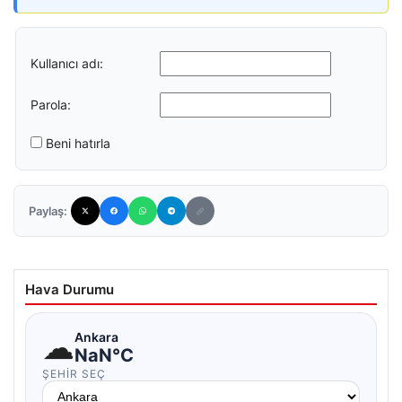
Kullanıcı adı:
Parola:
Beni hatırla
Paylaş:
Hava Durumu
☁
Ankara
NaN°C
ŞEHIR SEÇ