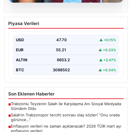
06.08.2026
Salah’ın Trabzonspor tercihi sonrası
Piyasa Verileri
olay sözler! “Onu orada görünce…”
USD
47.70
▲ +0.15%
EUR
55.21
▲ +0.33%
ALTIN
6653.2
▲ +2.47%
BTC
3088502
▲ +0.34%
Son Eklenen Haberler
Trabzonlu Teyzenin Salah ile Karşılaşma Anı Sosyal Medyada
■
Gündem Oldu
Salah’ın Trabzonspor tercihi sonrası olay sözler! “Onu orada
■
görünce…”
Enflasyon verileri ne zaman açıklanacak? 2026 TÜİK mart ayı
■
enflasyon verileri