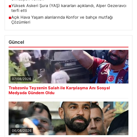
Yüksek Askeri Şura (YAŞ) kararları açıklandı, Alper Gezeravcı
■
terfi etti
Açık Hava Yaşam alanlarında Konfor ve bahçe mutfağı
■
Çözümleri
Güncel
07/08/2026
Trabzonlu Teyzenin Salah ile Karşılaşma Anı Sosyal
Medyada Gündem Oldu
06/08/2026