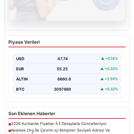
08.08.2026
Kelebek.Org İle Çevrim içi İletişimin
Piyasa Verileri
Seviyeli Adresi Ve Muhabbet Deneyimi
İnternet çağında kullanıcıların güvenli bir tarzda bağlantı
oluşturması kritik bir değer ifade etmektedir. Halen…
USD
47.74
▲ +0.18%
EUR
55.25
▲ +0.32%
ALTIN
6660.6
▲ +2.59%
BTC
3097689
▲ +0.32%
Son Eklenen Haberler
2026 Kurbanlık Fiyatları İl İl Detaylarla Güncelleniyor
■
Kelebek.Org İle Çevrim içi İletişimin Seviyeli Adresi Ve
■