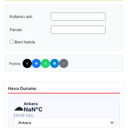
Kullanıcı adı:
Parola:
Beni hatırla
Paylaş:
Hava Durumu
☁
Ankara
NaN°C
ŞEHIR SEÇ