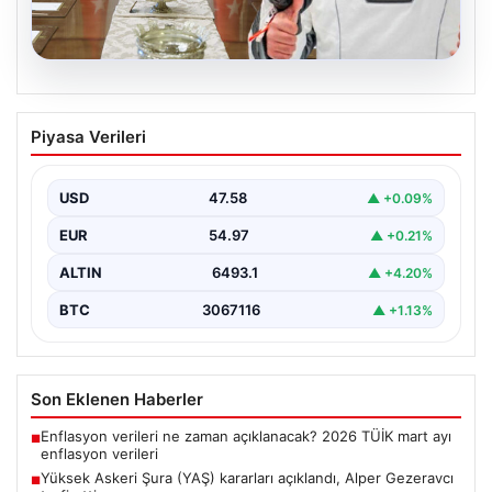
05.08.2026
Yüksek Askeri Şura (YAŞ) kararları
Piyasa Verileri
açıklandı, Alper Gezeravcı terfi etti
USD
47.58
▲ +0.09%
EUR
54.97
▲ +0.21%
ALTIN
6493.1
▲ +4.20%
BTC
3067116
▲ +1.13%
Son Eklenen Haberler
Enflasyon verileri ne zaman açıklanacak? 2026 TÜİK mart ayı
■
enflasyon verileri
Yüksek Askeri Şura (YAŞ) kararları açıklandı, Alper Gezeravcı
■