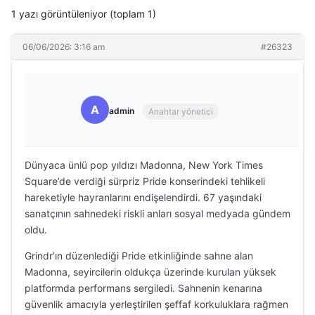
1 yazı görüntüleniyor (toplam 1)
06/06/2026: 3:16 am
#26323
A
admin
Anahtar yönetici
Dünyaca ünlü pop yıldızı Madonna, New York Times
Square’de verdiği sürpriz Pride konserindeki tehlikeli
hareketiyle hayranlarını endişelendirdi. 67 yaşındaki
sanatçının sahnedeki riskli anları sosyal medyada gündem
oldu.
Grindr’ın düzenlediği Pride etkinliğinde sahne alan
Madonna, seyircilerin oldukça üzerinde kurulan yüksek
platformda performans sergiledi. Sahnenin kenarına
güvenlik amacıyla yerleştirilen şeffaf korkuluklara rağmen