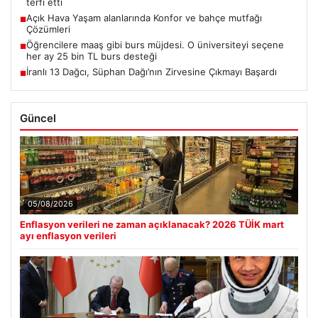
terfi etti
Açık Hava Yaşam alanlarında Konfor ve bahçe mutfağı
■
Çözümleri
Öğrencilere maaş gibi burs müjdesi. O üniversiteyi seçene
■
her ay 25 bin TL burs desteği
İranlı 13 Dağcı, Süphan Dağı’nın Zirvesine Çıkmayı Başardı
■
Güncel
05/08/2026
Enflasyon verileri ne zaman açıklanacak? 2026 TÜİK mart
ayı enflasyon verileri