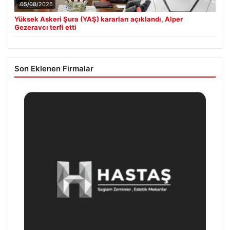
05/08/2026
Yüksek Askeri Şura (YAŞ) kararları açıklandı, Alper
Gezeravcı terfi etti
Son Eklenen Firmalar