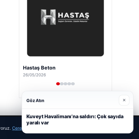
Hastaş Beton
26/05/2026
×
Göz Atın
Kuveyt Havalimanı’na saldırı: Çok sayıda
yaralı var
ıyoruz.
Çerez Politikamız
Reddet
Kabul Et