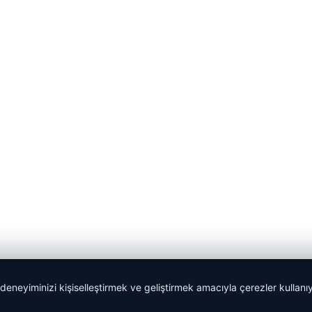
 deneyiminizi kişiselleştirmek ve geliştirmek amacıyla çerezler kullan
malta work and study
|
lemagrup.com.tr