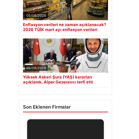
05/08/2026
Enflasyon verileri ne zaman açıklanacak?
2026 TÜİK mart ayı enflasyon verileri
05/08/2026
Yüksek Askeri Şura (YAŞ) kararları
açıklandı, Alper Gezeravcı terfi etti
Son Eklenen Firmalar