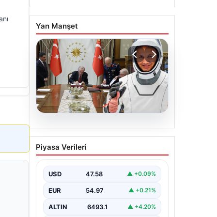
anı
Yan Manşet
05.08.2026
Yüksek Askeri Şura (YAŞ)
Piyasa Verileri
kararları açıklandı, Alper
Gezeravcı terfi etti
USD
47.58
▲ +0.09%
EUR
54.97
▲ +0.21%
ALTIN
6493.1
▲ +4.20%