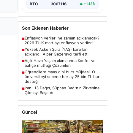
BTC
3067116
▲ +1.13%
Son Eklenen Haberler
Enflasyon verileri ne zaman açıklanacak?
■
2026 TÜİK mart ayı enflasyon verileri
Yüksek Askeri Şura (YAŞ) kararları
■
açıklandı, Alper Gezeravcı terfi etti
Açık Hava Yaşam alanlarında Konfor ve
■
bahçe mutfağı Çözümleri
Öğrencilere maaş gibi burs müjdesi. O
■
üniversiteyi seçene her ay 25 bin TL burs
desteği
İranlı 13 Dağcı, Süphan Dağı’nın Zirvesine
■
Çıkmayı Başardı
Güncel