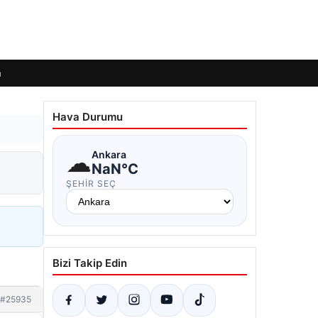
m
Hava Durumu
☁
Ankara
NaN°C
ŞEHIR SEÇ
Bizi Takip Edin
#25935