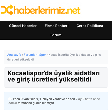
Güncel Haberler
Firma Rehberi
Çerez Politikası
Forum
Ana sayfa
›
Forumlar
›
Spor
›
Kocaelispor’da üyelik aidatları ve giriş
ücretleri yükseltildi
Kocaelispor’da üyelik aidatları
ve giriş ücretleri yükseltildi
Bu konu 0 yanıt içerir, 1 izleyen vardır ve en son
2 ay 2 hafta önce
admin
tarafından güncellenmiştir.