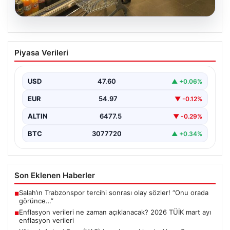
05.08.2026
Enflasyon verileri ne zaman
Piyasa Verileri
açıklanacak? 2026 TÜİK mart ayı
enflasyon verileri
USD
47.60
▲ +0.06%
EUR
54.97
▼ -0.12%
ALTIN
6477.5
▼ -0.29%
BTC
3077720
▲ +0.34%
Son Eklenen Haberler
Salah’ın Trabzonspor tercihi sonrası olay sözler! “Onu orada
■
görünce…”
Enflasyon verileri ne zaman açıklanacak? 2026 TÜİK mart ayı
■
enflasyon verileri