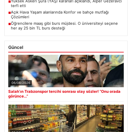
Yüksek Askeri Şura (YAŞ) kararları açıklandı, Alper Gezeravcı
■
terfi etti
Açık Hava Yaşam alanlarında Konfor ve bahçe mutfağı
■
Çözümleri
Öğrencilere maaş gibi burs müjdesi. O üniversiteyi seçene
■
her ay 25 bin TL burs desteği
Güncel
06/08/2026
Salah’ın Trabzonspor tercihi sonrası olay sözler! “Onu orada
görünce…”