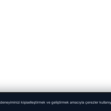
 deneyiminizi kişiselleştirmek ve geliştirmek amacıyla çerezler kullan
malta work and study
|
lemagrup.com.tr