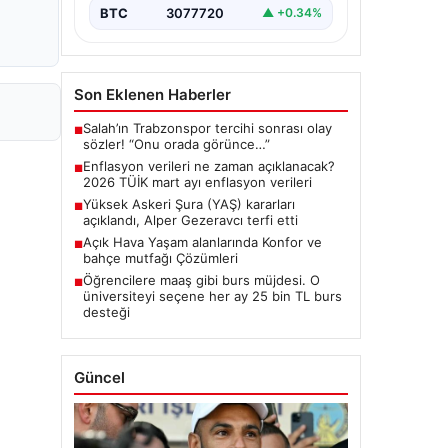
BTC
3077720
▲ +0.34%
Son Eklenen Haberler
Salah’ın Trabzonspor tercihi sonrası olay
■
sözler! “Onu orada görünce…”
Enflasyon verileri ne zaman açıklanacak?
■
2026 TÜİK mart ayı enflasyon verileri
Yüksek Askeri Şura (YAŞ) kararları
■
açıklandı, Alper Gezeravcı terfi etti
Açık Hava Yaşam alanlarında Konfor ve
■
bahçe mutfağı Çözümleri
Öğrencilere maaş gibi burs müjdesi. O
■
üniversiteyi seçene her ay 25 bin TL burs
desteği
Güncel