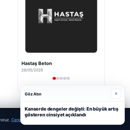
Hastaş Beton
26/05/2026
×
Göz Atın
Kanserde dengeler değişti: En büyük artış
gösteren cinsiyet açıklandı
ıyoruz.
Çerez Politikamız
Reddet
Kabul Et