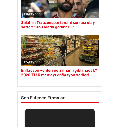
06/08/2026
Salah’ın Trabzonspor tercihi sonrası olay
sözler! “Onu orada görünce…”
05/08/2026
Enflasyon verileri ne zaman açıklanacak?
2026 TÜİK mart ayı enflasyon verileri
Son Eklenen Firmalar