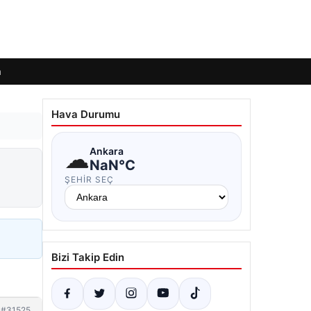
m
Hava Durumu
☁
Ankara
NaN°C
ŞEHIR SEÇ
Bizi Takip Edin
#31525