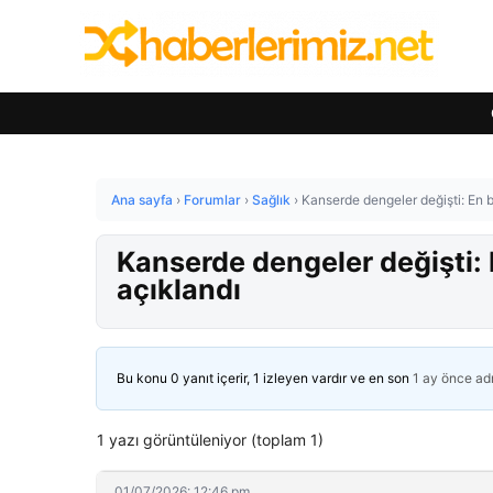
Ana sayfa
›
Forumlar
›
Sağlık
›
Kanserde dengeler değişti: En b
Kanserde dengeler değişti: 
açıklandı
Bu konu 0 yanıt içerir, 1 izleyen vardır ve en son
1 ay önce
ad
1 yazı görüntüleniyor (toplam 1)
01/07/2026: 12:46 pm