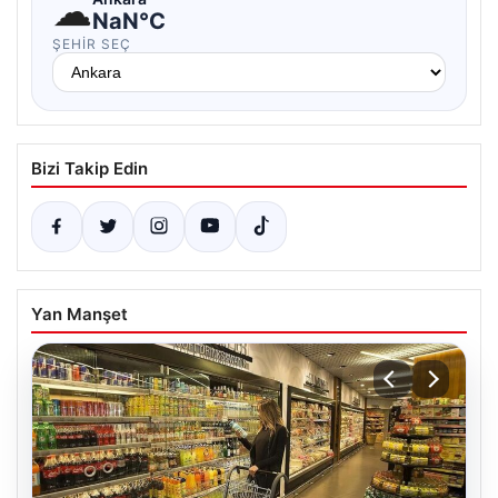
☁
NaN°C
ŞEHIR SEÇ
Bizi Takip Edin
Yan Manşet