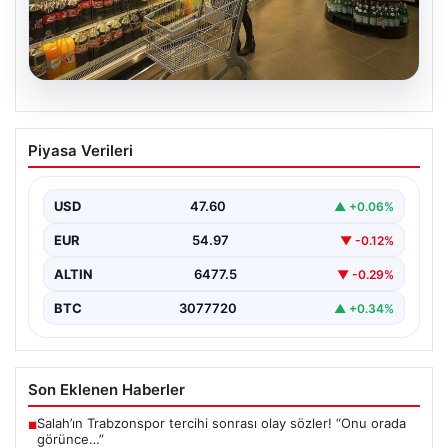
05.08.2026
Enflasyon verileri ne zaman
Piyasa Verileri
açıklanacak? 2026 TÜİK mart ayı
enflasyon verileri
USD
47.60
▲ +0.06%
EUR
54.97
▼ -0.12%
ALTIN
6477.5
▼ -0.29%
BTC
3077720
▲ +0.34%
Son Eklenen Haberler
Salah’ın Trabzonspor tercihi sonrası olay sözler! “Onu orada
■
görünce…”