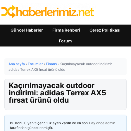
Güncel Haberler
Firma Rehberi
Çerez Politikası
Forum
Ana sayfa
›
Forumlar
›
Finans
›
Kaçırılmayacak outdoor indirimi:
adidas Terrex AX5 fırsat ürünü oldu
Kaçırılmayacak outdoor
indirimi: adidas Terrex AX5
fırsat ürünü oldu
Bu konu 0 yanıt içerir, 1 izleyen vardır ve en son
1 ay önce
admin
tarafından güncellenmiştir.