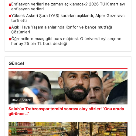
Enflasyon verileri ne zaman açıklanacak? 2026 TÜİK mart ayı
■
enflasyon verileri
Yüksek Askeri Şura (YAŞ) kararları açıklandı, Alper Gezeravcı
■
terfi etti
Açık Hava Yaşam alanlarında Konfor ve bahçe mutfağı
■
Çözümleri
Öğrencilere maaş gibi burs müjdesi. O üniversiteyi seçene
■
her ay 25 bin TL burs desteği
Güncel
06/08/2026
Salah’ın Trabzonspor tercihi sonrası olay sözler! “Onu orada
görünce…”