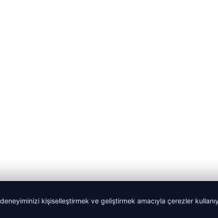
 deneyiminizi kişiselleştirmek ve geliştirmek amacıyla çerezler kullan
malta work and study
|
lemagrup.com.tr