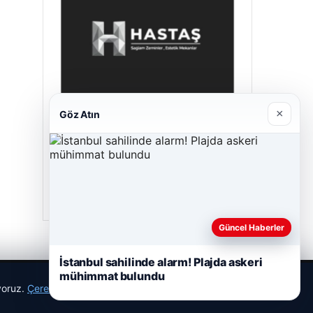
×
Göz Atın
Hastaş Beton
26/05/2026
Güncel Haberler
İstanbul sahilinde alarm! Plajda askeri
mühimmat bulundu
ıyoruz.
Çerez Politikamız
Reddet
Kabul Et