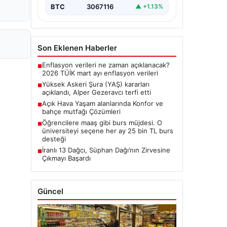
BTC
3067116
▲ +1.13%
Son Eklenen Haberler
Enflasyon verileri ne zaman açıklanacak?
■
2026 TÜİK mart ayı enflasyon verileri
Yüksek Askeri Şura (YAŞ) kararları
■
açıklandı, Alper Gezeravcı terfi etti
Açık Hava Yaşam alanlarında Konfor ve
■
bahçe mutfağı Çözümleri
Öğrencilere maaş gibi burs müjdesi. O
■
üniversiteyi seçene her ay 25 bin TL burs
desteği
İranlı 13 Dağcı, Süphan Dağı’nın Zirvesine
■
Çıkmayı Başardı
Güncel