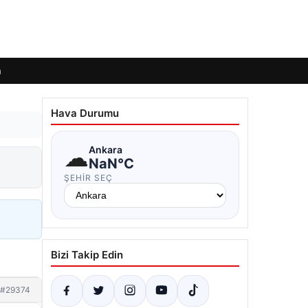
m
Hava Durumu
☁
Ankara
NaN°C
ŞEHIR SEÇ
Bizi Takip Edin
#29374