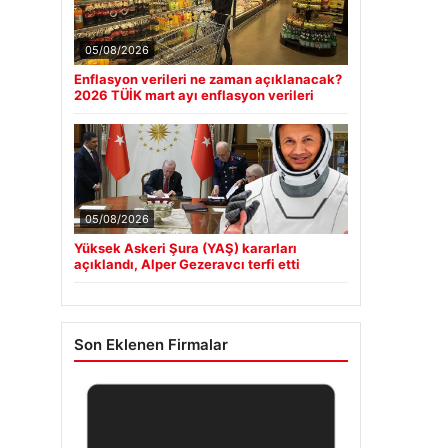
05/08/2026
Enflasyon verileri ne zaman açıklanacak?
2026 TÜİK mart ayı enflasyon verileri
05/08/2026
Yüksek Askeri Şura (YAŞ) kararları
açıklandı, Alper Gezeravcı terfi etti
Son Eklenen Firmalar