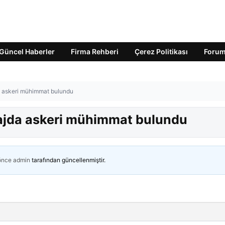
Güncel Haberler
Firma Rehberi
Çerez Politikası
Foru
da askeri mühimmat bulundu
Plajda askeri mühimmat bulundu
 önce
admin
tarafından güncellenmiştir.