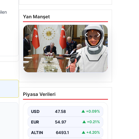
ilen
Yan Manşet
05.08.2026
Yüksek Askeri Şura (YAŞ)
Piyasa Verileri
kararları açıklandı, Alper
Gezeravcı terfi etti
USD
47.58
▲ +0.09%
EUR
54.97
▲ +0.21%
ALTIN
6493.1
▲ +4.20%