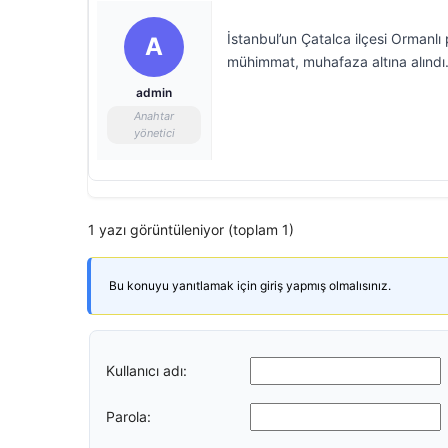
İstanbul’un Çatalca ilçesi Ormanl
A
mühimmat, muhafaza altına alındı
admin
Anahtar
yönetici
1 yazı görüntüleniyor (toplam 1)
Bu konuyu yanıtlamak için giriş yapmış olmalısınız.
Kullanıcı adı:
Parola: