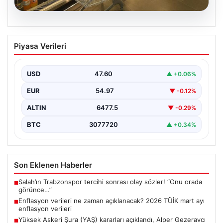
05.08.2026
Enflasyon verileri ne zaman
Piyasa Verileri
açıklanacak? 2026 TÜİK mart ayı
enflasyon verileri
USD
47.60
▲ +0.06%
EUR
54.97
▼ -0.12%
ALTIN
6477.5
▼ -0.29%
BTC
3077720
▲ +0.34%
Son Eklenen Haberler
Salah’ın Trabzonspor tercihi sonrası olay sözler! “Onu orada
■
görünce…”
Enflasyon verileri ne zaman açıklanacak? 2026 TÜİK mart ayı
■
enflasyon verileri
Yüksek Askeri Şura (YAŞ) kararları açıklandı, Alper Gezeravcı
■