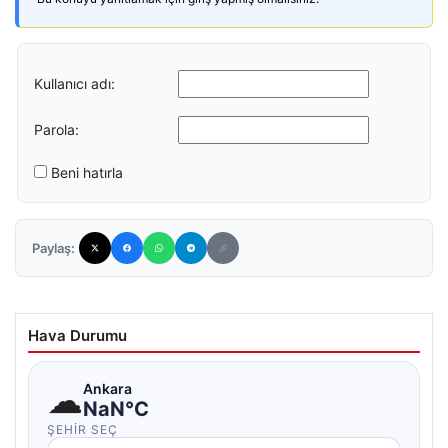
Kullanıcı adı:
Parola:
Beni hatırla
Paylaş:
Hava Durumu
☁
Ankara
NaN°C
ŞEHIR SEÇ