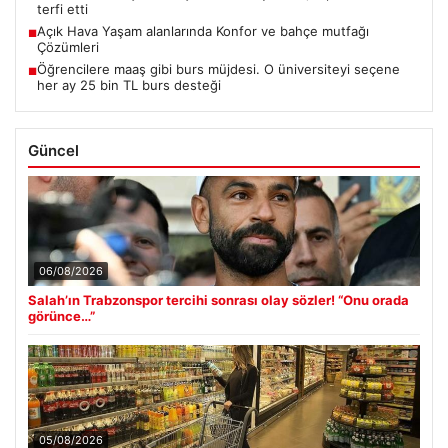
terfi etti
Açık Hava Yaşam alanlarında Konfor ve bahçe mutfağı
■
Çözümleri
Öğrencilere maaş gibi burs müjdesi. O üniversiteyi seçene
■
her ay 25 bin TL burs desteği
Güncel
06/08/2026
Salah’ın Trabzonspor tercihi sonrası olay sözler! “Onu orada
görünce…”
05/08/2026