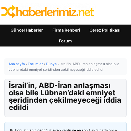
Güncel Haberler
Firma Rehberi
Çerez Politikası
Forum
Ana sayfa
›
Forumlar
›
Dünya
›
İsrail’in, ABD-İran anlaşması olsa bile
Lübnan’daki emniyet şeridinden çekilmeyeceği iddia edildi
İsrail’in, ABD-İran anlaşması
olsa bile Lübnan’daki emniyet
şeridinden çekilmeyeceği iddia
edildi
Bu konu 0 yanıt içerir, 1 izleyen vardır ve en son
1 ay 3 hafta önce