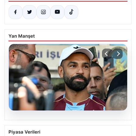
Yan Manşet
06.08.2026
Salah’ın Trabzonspor tercihi sonrası
Piyasa Verileri
olay sözler! “Onu orada görünce…”