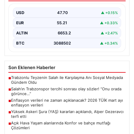
USD
47.70
▲ +0.15%
EUR
55.21
▲ +0.33%
ALTIN
6653.2
▲ +2.47%
BTC
3088502
▲ +0.34%
Son Eklenen Haberler
Trabzonlu Teyzenin Salah ile Karşılaşma Anı Sosyal Medyada
■
Gündem Oldu
Salah’ın Trabzonspor tercihi sonrası olay sözler! “Onu orada
■
görünce…”
Enflasyon verileri ne zaman açıklanacak? 2026 TÜİK mart ayı
■
enflasyon verileri
Yüksek Askeri Şura (YAŞ) kararları açıklandı, Alper Gezeravcı
■
terfi etti
Açık Hava Yaşam alanlarında Konfor ve bahçe mutfağı
■
Çözümleri