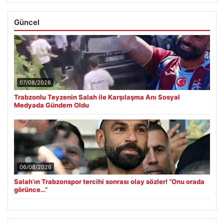
Güncel
07/08/2026
Trabzonlu Teyzenin Salah ile Karşılaşma Anı Sosyal
Medyada Gündem Oldu
06/08/2026
Salah’ın Trabzonspor tercihi sonrası olay sözler! “Onu orada
görünce…”