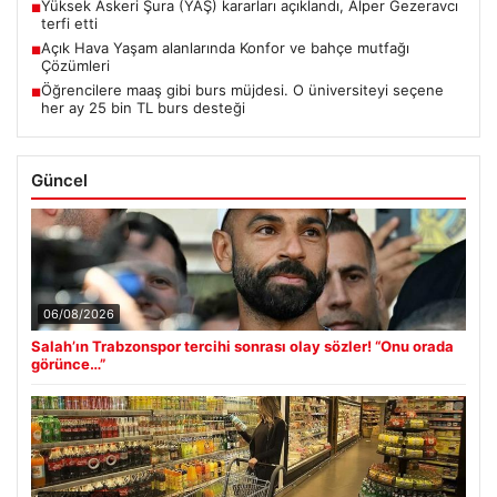
Yüksek Askeri Şura (YAŞ) kararları açıklandı, Alper Gezeravcı
■
terfi etti
Açık Hava Yaşam alanlarında Konfor ve bahçe mutfağı
■
Çözümleri
Öğrencilere maaş gibi burs müjdesi. O üniversiteyi seçene
■
her ay 25 bin TL burs desteği
Güncel
06/08/2026
Salah’ın Trabzonspor tercihi sonrası olay sözler! “Onu orada
görünce…”