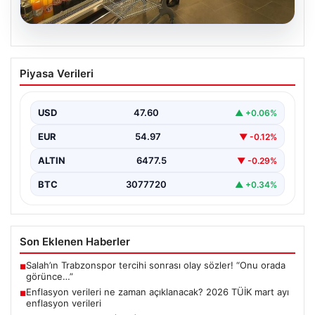
05.08.2026
Enflasyon verileri ne zaman
Piyasa Verileri
açıklanacak? 2026 TÜİK mart ayı
enflasyon verileri
USD
47.60
▲ +0.06%
EUR
54.97
▼ -0.12%
ALTIN
6477.5
▼ -0.29%
BTC
3077720
▲ +0.34%
Son Eklenen Haberler
Salah’ın Trabzonspor tercihi sonrası olay sözler! “Onu orada
■
görünce…”
Enflasyon verileri ne zaman açıklanacak? 2026 TÜİK mart ayı
■
enflasyon verileri