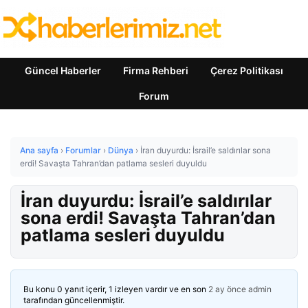
Güncel Haberler
Firma Rehberi
Çerez Politikası
Forum
Ana sayfa
›
Forumlar
›
Dünya
›
İran duyurdu: İsrail’e saldırılar sona
erdi! Savaşta Tahran’dan patlama sesleri duyuldu
İran duyurdu: İsrail’e saldırılar
sona erdi! Savaşta Tahran’dan
patlama sesleri duyuldu
Bu konu 0 yanıt içerir, 1 izleyen vardır ve en son
2 ay önce
admin
tarafından güncellenmiştir.