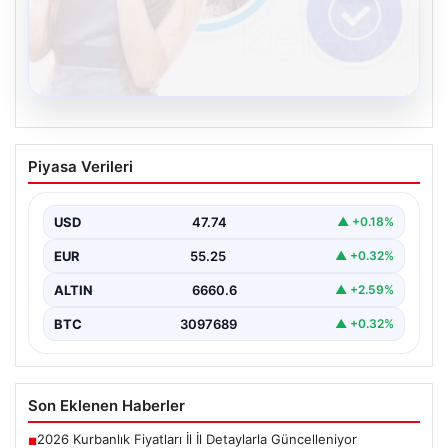
08.08.2026
Kelebek.Org İle Çevrim içi İletişimin
Piyasa Verileri
Seviyeli Adresi Ve Muhabbet Deneyimi
İnternet çağında kullanıcıların güvenli bir tarzda bağlantı
oluşturması kritik bir değer ifade etmektedir. Halen…
USD
47.74
▲ +0.18%
EUR
55.25
▲ +0.32%
ALTIN
6660.6
▲ +2.59%
BTC
3097689
▲ +0.32%
Son Eklenen Haberler
2026 Kurbanlık Fiyatları İl İl Detaylarla Güncelleniyor
■