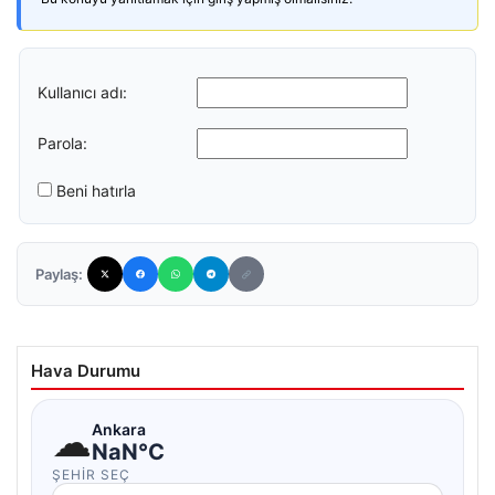
Kullanıcı adı:
Parola:
Beni hatırla
Paylaş:
Hava Durumu
☁
Ankara
NaN°C
ŞEHIR SEÇ