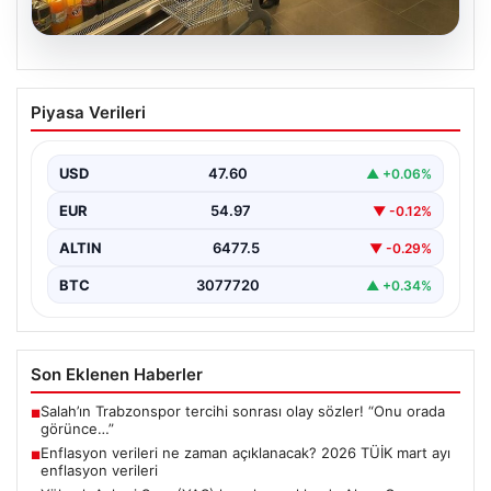
05.08.2026
Enflasyon verileri ne zaman
Piyasa Verileri
açıklanacak? 2026 TÜİK mart ayı
enflasyon verileri
USD
47.60
▲ +0.06%
EUR
54.97
▼ -0.12%
ALTIN
6477.5
▼ -0.29%
BTC
3077720
▲ +0.34%
Son Eklenen Haberler
Salah’ın Trabzonspor tercihi sonrası olay sözler! “Onu orada
■
görünce…”
Enflasyon verileri ne zaman açıklanacak? 2026 TÜİK mart ayı
■
enflasyon verileri