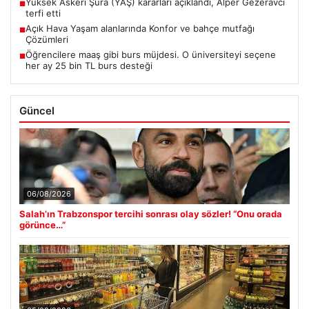
Yüksek Askeri Şura (YAŞ) kararları açıklandı, Alper Gezeravcı
■
terfi etti
Açık Hava Yaşam alanlarında Konfor ve bahçe mutfağı
■
Çözümleri
Öğrencilere maaş gibi burs müjdesi. O üniversiteyi seçene
■
her ay 25 bin TL burs desteği
Güncel
06/08/2026
Salah’ın Trabzonspor tercihi sonrası olay sözler! “Onu orada
görünce…”