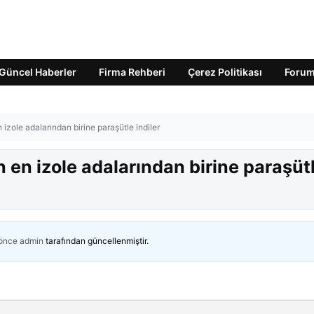
Güncel Haberler
Firma Rehberi
Çerez Politikası
Foru
izole adalarından birine paraşütle indiler
 en izole adalarından birine paraşüt
 önce
admin
tarafından güncellenmiştir.