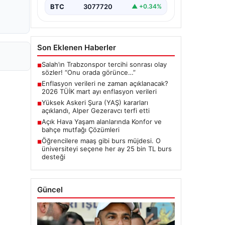
BTC
3077720
▲ +0.34%
Son Eklenen Haberler
Salah’ın Trabzonspor tercihi sonrası olay
■
sözler! “Onu orada görünce…”
Enflasyon verileri ne zaman açıklanacak?
■
2026 TÜİK mart ayı enflasyon verileri
Yüksek Askeri Şura (YAŞ) kararları
■
açıklandı, Alper Gezeravcı terfi etti
Açık Hava Yaşam alanlarında Konfor ve
■
bahçe mutfağı Çözümleri
Öğrencilere maaş gibi burs müjdesi. O
■
üniversiteyi seçene her ay 25 bin TL burs
desteği
Güncel