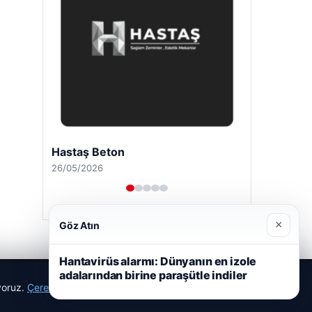
Hastaş Beton
26/05/2026
×
Göz Atın
Hantavirüs alarmı: Dünyanın en izole
adalarından birine paraşütle indiler
ıyoruz.
Çerez Politikamız
Reddet
Kabul Et