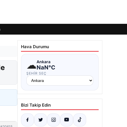
m
Hava Durumu
☁
Ankara
le
NaN°C
ŞEHIR SEÇ
Bizi Takip Edin
#20615