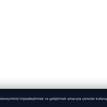
 deneyiminizi kişiselleştirmek ve geliştirmek amacıyla çerezler kullan
malta work and study
|
lemagrup.com.tr