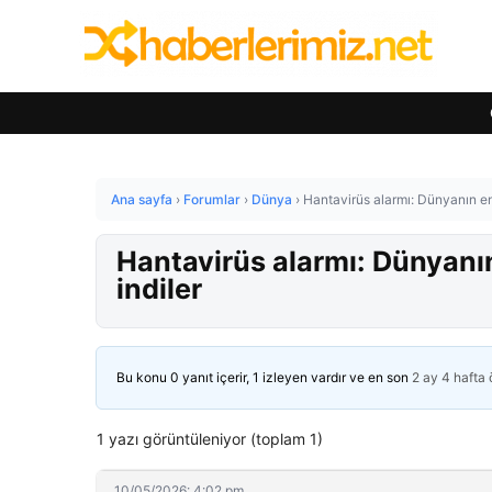
Ana sayfa
›
Forumlar
›
Dünya
›
Hantavirüs alarmı: Dünyanın en 
Hantavirüs alarmı: Dünyanın
indiler
Bu konu 0 yanıt içerir, 1 izleyen vardır ve en son
2 ay 4 hafta
1 yazı görüntüleniyor (toplam 1)
10/05/2026: 4:02 pm