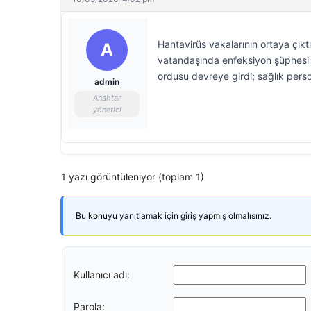
Hantavirüs vakalarının ortaya çıkt
A
vatandaşında enfeksiyon şüphesi te
ordusu devreye girdi; sağlık perso
admin
Anahtar
yönetici
1 yazı görüntüleniyor (toplam 1)
Bu konuyu yanıtlamak için giriş yapmış olmalısınız.
Kullanıcı adı:
Parola: