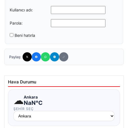
Kullanıcı adı:
Parola:
Beni hatırla
Paylaş:
Hava Durumu
☁
Ankara
NaN°C
ŞEHIR SEÇ