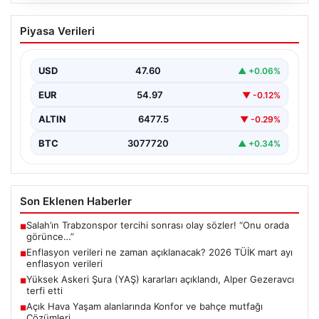
05.08.2026
Enflasyon verileri ne zaman
Piyasa Verileri
açıklanacak? 2026 TÜİK mart ayı
enflasyon verileri
USD
47.60
▲ +0.06%
EUR
54.97
▼ -0.12%
ALTIN
6477.5
▼ -0.29%
BTC
3077720
▲ +0.34%
Son Eklenen Haberler
Salah’ın Trabzonspor tercihi sonrası olay sözler! “Onu orada
■
görünce…”
Enflasyon verileri ne zaman açıklanacak? 2026 TÜİK mart ayı
■
enflasyon verileri
Yüksek Askeri Şura (YAŞ) kararları açıklandı, Alper Gezeravcı
■
terfi etti
Açık Hava Yaşam alanlarında Konfor ve bahçe mutfağı
■
Çözümleri