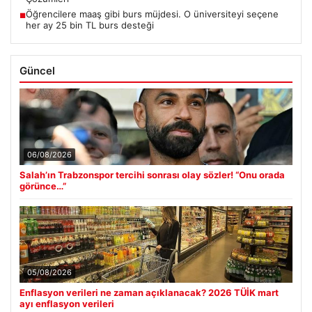
Öğrencilere maaş gibi burs müjdesi. O üniversiteyi seçene
■
her ay 25 bin TL burs desteği
Güncel
06/08/2026
Salah’ın Trabzonspor tercihi sonrası olay sözler! “Onu orada
görünce…”
05/08/2026
Enflasyon verileri ne zaman açıklanacak? 2026 TÜİK mart
ayı enflasyon verileri