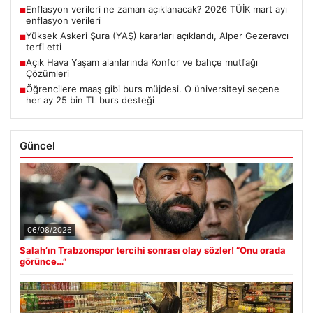
Enflasyon verileri ne zaman açıklanacak? 2026 TÜİK mart ayı
■
enflasyon verileri
Yüksek Askeri Şura (YAŞ) kararları açıklandı, Alper Gezeravcı
■
terfi etti
Açık Hava Yaşam alanlarında Konfor ve bahçe mutfağı
■
Çözümleri
Öğrencilere maaş gibi burs müjdesi. O üniversiteyi seçene
■
her ay 25 bin TL burs desteği
Güncel
06/08/2026
Salah’ın Trabzonspor tercihi sonrası olay sözler! “Onu orada
görünce…”