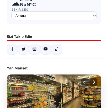
☁
NaN°C
ŞEHIR SEÇ
Bizi Takip Edin
Yan Manşet