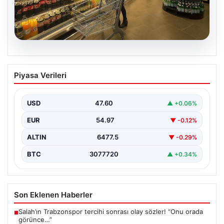
05.08.2026
Enflasyon verileri ne zaman
Piyasa Verileri
açıklanacak? 2026 TÜİK mart ayı
enflasyon verileri
USD
47.60
▲ +0.06%
EUR
54.97
▼ -0.12%
ALTIN
6477.5
▼ -0.29%
BTC
3077720
▲ +0.34%
Son Eklenen Haberler
Salah’ın Trabzonspor tercihi sonrası olay sözler! “Onu orada
■
görünce…”