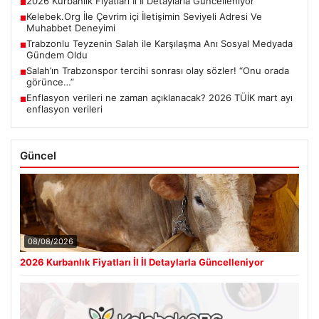
2026 Kurbanlık Fiyatları İl İl Detaylarla Güncelleniyor
■
Kelebek.Org İle Çevrim içi İletişimin Seviyeli Adresi Ve
■
Muhabbet Deneyimi
Trabzonlu Teyzenin Salah ile Karşılaşma Anı Sosyal Medyada
■
Gündem Oldu
Salah’ın Trabzonspor tercihi sonrası olay sözler! “Onu orada
■
görünce…”
Enflasyon verileri ne zaman açıklanacak? 2026 TÜİK mart ayı
■
enflasyon verileri
Güncel
08/08/2026
2026 Kurbanlık Fiyatları İl İl Detaylarla Güncelleniyor