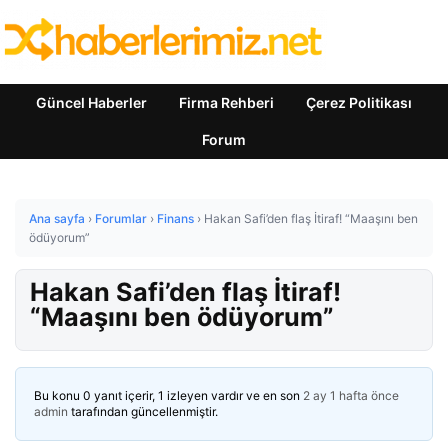
Güncel Haberler
Firma Rehberi
Çerez Politikası
Forum
Ana sayfa
›
Forumlar
›
Finans
›
Hakan Safi’den flaş İtiraf! “Maaşını ben
ödüyorum”
Hakan Safi’den flaş İtiraf!
“Maaşını ben ödüyorum”
Bu konu 0 yanıt içerir, 1 izleyen vardır ve en son
2 ay 1 hafta önce
admin
tarafından güncellenmiştir.