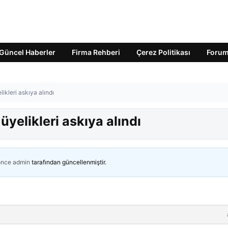
Güncel Haberler
Firma Rehberi
Çerez Politikası
Foru
ikleri askıya alındı
üyelikleri askıya alındı
önce
admin
tarafından güncellenmiştir.