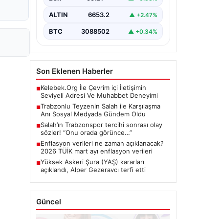
bir…
ALTIN
6653.2
▲ +2.47%
BTC
3088502
▲ +0.34%
Son Eklenen Haberler
Kelebek.Org İle Çevrim içi İletişimin
■
Seviyeli Adresi Ve Muhabbet Deneyimi
Trabzonlu Teyzenin Salah ile Karşılaşma
■
Anı Sosyal Medyada Gündem Oldu
Salah’ın Trabzonspor tercihi sonrası olay
■
sözler! “Onu orada görünce…”
Enflasyon verileri ne zaman açıklanacak?
■
2026 TÜİK mart ayı enflasyon verileri
Yüksek Askeri Şura (YAŞ) kararları
■
açıklandı, Alper Gezeravcı terfi etti
Güncel