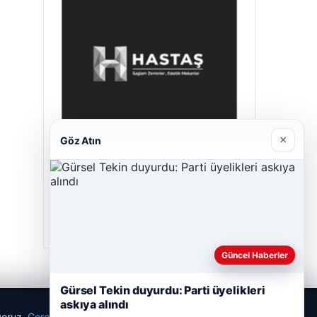
×
Göz Atın
Hastaş Beton
26/05/2026
Güncel Haberler
Gürsel Tekin duyurdu: Parti üyelikleri
askıya alındı
ıyoruz.
Çerez Politikamız
Reddet
Kabul Et