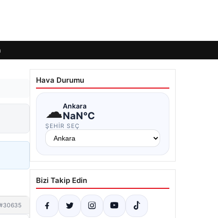
m
Hava Durumu
☁
Ankara
NaN°C
ŞEHIR SEÇ
Bizi Takip Edin
#30635