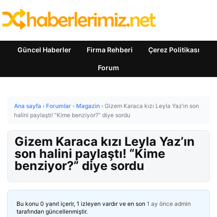
Güncel Haberler
Firma Rehberi
Çerez Politikası
Forum
Ana sayfa
›
Forumlar
›
Magazin
›
Gizem Karaca kızı Leyla Yaz’ın son
halini paylaştı! “Kime benziyor?” diye sordu
Gizem Karaca kızı Leyla Yaz’ın
son halini paylaştı! “Kime
benziyor?” diye sordu
Bu konu 0 yanıt içerir, 1 izleyen vardır ve en son
1 ay önce
admin
tarafından güncellenmiştir.