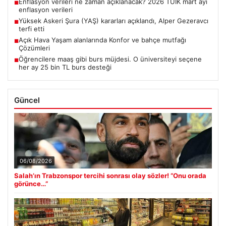
Enflasyon verileri ne zaman açıklanacak? 2026 TÜİK mart ayı
■
enflasyon verileri
Yüksek Askeri Şura (YAŞ) kararları açıklandı, Alper Gezeravcı
■
terfi etti
Açık Hava Yaşam alanlarında Konfor ve bahçe mutfağı
■
Çözümleri
Öğrencilere maaş gibi burs müjdesi. O üniversiteyi seçene
■
her ay 25 bin TL burs desteği
Güncel
06/08/2026
Salah’ın Trabzonspor tercihi sonrası olay sözler! “Onu orada
görünce…”