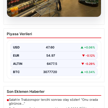
05.08.2026
Enflasyon verileri ne zaman
Piyasa Verileri
açıklanacak? 2026 TÜİK mart ayı
enflasyon verileri
USD
47.60
▲ +0.06%
EUR
54.97
▼ -0.12%
ALTIN
6477.5
▼ -0.29%
BTC
3077720
▲ +0.34%
Son Eklenen Haberler
Salah’ın Trabzonspor tercihi sonrası olay sözler! “Onu orada
■
görünce…”