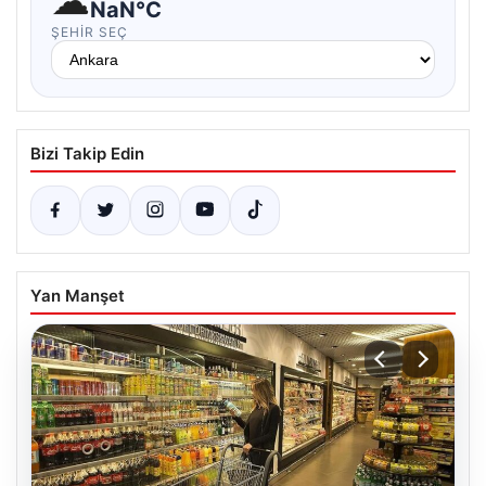
☁
NaN°C
ŞEHIR SEÇ
Bizi Takip Edin
Yan Manşet