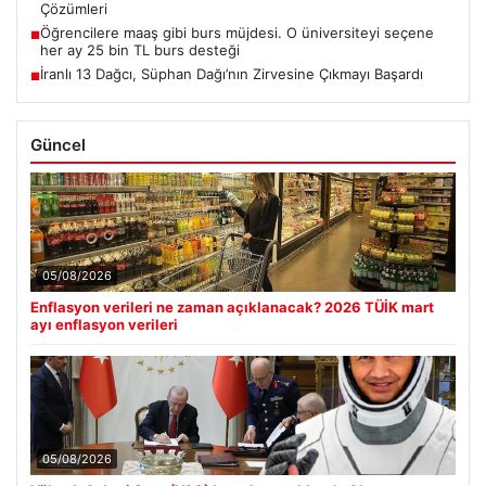
Çözümleri
Öğrencilere maaş gibi burs müjdesi. O üniversiteyi seçene
■
her ay 25 bin TL burs desteği
İranlı 13 Dağcı, Süphan Dağı’nın Zirvesine Çıkmayı Başardı
■
Güncel
05/08/2026
Enflasyon verileri ne zaman açıklanacak? 2026 TÜİK mart
ayı enflasyon verileri
05/08/2026