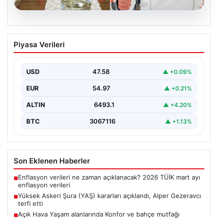
05.08.2026
Yüksek Askeri Şura (YAŞ) kararları
Piyasa Verileri
açıklandı, Alper Gezeravcı terfi etti
USD
47.58
▲ +0.09%
EUR
54.97
▲ +0.21%
ALTIN
6493.1
▲ +4.20%
BTC
3067116
▲ +1.13%
Son Eklenen Haberler
Enflasyon verileri ne zaman açıklanacak? 2026 TÜİK mart ayı
■
enflasyon verileri
Yüksek Askeri Şura (YAŞ) kararları açıklandı, Alper Gezeravcı
■
terfi etti
Açık Hava Yaşam alanlarında Konfor ve bahçe mutfağı
■