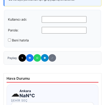
Kullanıcı adı:
Parola:
Beni hatırla
Paylaş:
Hava Durumu
☁
Ankara
NaN°C
ŞEHIR SEÇ