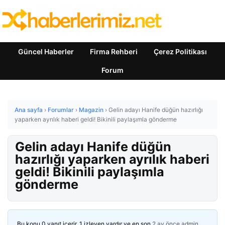
Güncel Haberler
Firma Rehberi
Çerez Politikası
Forum
Ana sayfa
›
Forumlar
›
Magazin
›
Gelin adayı Hanife düğün hazırlığı
yaparken ayrılık haberi geldi! Bikinili paylaşımla gönderme
Gelin adayı Hanife düğün
hazırlığı yaparken ayrılık haberi
geldi! Bikinili paylaşımla
gönderme
Bu konu 0 yanıt içerir, 1 izleyen vardır ve en son
2 ay önce
admin