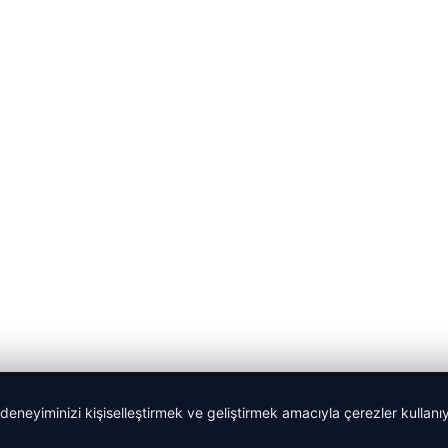
 deneyiminizi kişiselleştirmek ve geliştirmek amacıyla çerezler kullan
malta work and study
|
lemagrup.com.tr