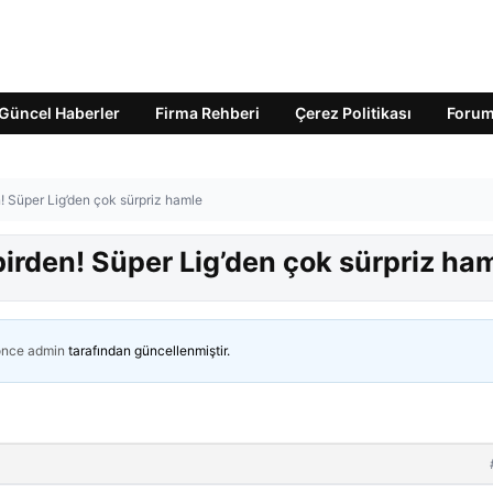
Güncel Haberler
Firma Rehberi
Çerez Politikası
Foru
n! Süper Lig’den çok sürpriz hamle
 birden! Süper Lig’den çok sürpriz ha
önce
admin
tarafından güncellenmiştir.