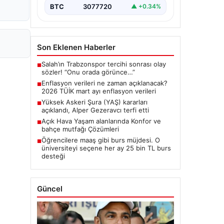
BTC
3077720
▲ +0.34%
Son Eklenen Haberler
Salah’ın Trabzonspor tercihi sonrası olay
■
sözler! “Onu orada görünce…”
Enflasyon verileri ne zaman açıklanacak?
■
2026 TÜİK mart ayı enflasyon verileri
Yüksek Askeri Şura (YAŞ) kararları
■
açıklandı, Alper Gezeravcı terfi etti
Açık Hava Yaşam alanlarında Konfor ve
■
bahçe mutfağı Çözümleri
Öğrencilere maaş gibi burs müjdesi. O
■
üniversiteyi seçene her ay 25 bin TL burs
desteği
Güncel