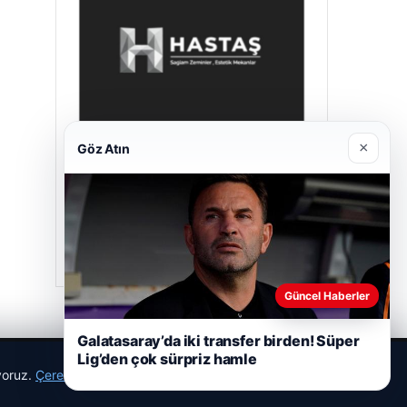
×
Göz Atın
Hastaş Beton
26/05/2026
Güncel Haberler
Galatasaray’da iki transfer birden! Süper
Lig’den çok sürpriz hamle
ıyoruz.
Çerez Politikamız
Reddet
Kabul Et