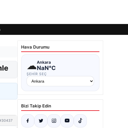
m
Hava Durumu
☁
Ankara
mle
NaN°C
ŞEHIR SEÇ
Bizi Takip Edin
#30437