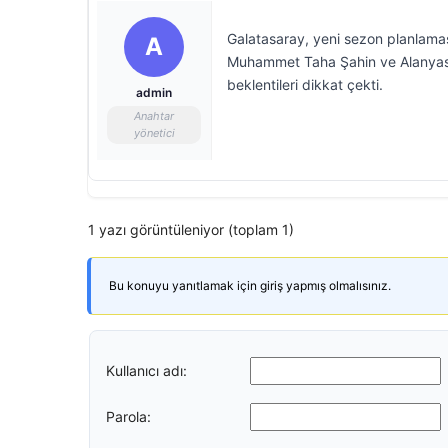
Galatasaray, yeni sezon planlaması
A
Muhammet Taha Şahin ve Alanyaspor
beklentileri dikkat çekti.
admin
Anahtar
yönetici
1 yazı görüntüleniyor (toplam 1)
Bu konuyu yanıtlamak için giriş yapmış olmalısınız.
Kullanıcı adı:
Parola: