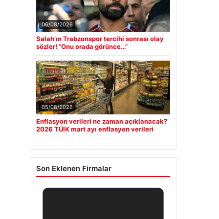
06/08/2026
Salah’ın Trabzonspor tercihi sonrası olay
sözler! “Onu orada görünce…”
05/08/2026
Enflasyon verileri ne zaman açıklanacak?
2026 TÜİK mart ayı enflasyon verileri
Son Eklenen Firmalar