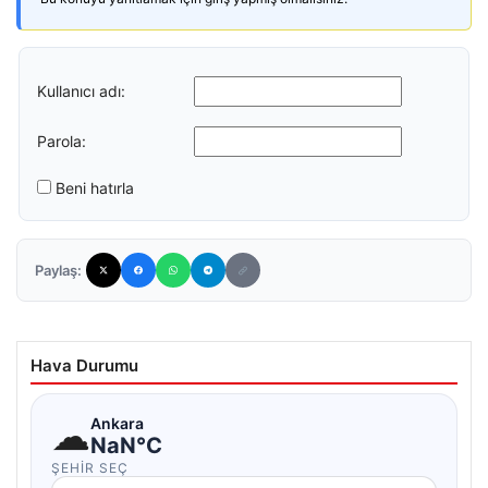
Kullanıcı adı:
Parola:
Beni hatırla
Paylaş:
Hava Durumu
☁
Ankara
NaN°C
ŞEHIR SEÇ