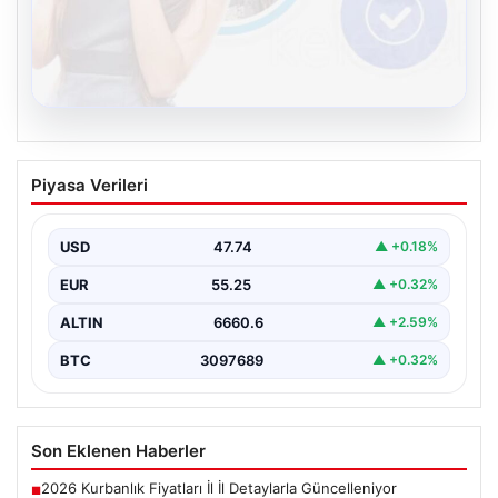
08.08.2026
Kelebek.Org İle Çevrim içi İletişimin
Piyasa Verileri
Seviyeli Adresi Ve Muhabbet Deneyimi
İnternet çağında kullanıcıların güvenli bir tarzda bağlantı
oluşturması kritik bir değer ifade etmektedir. Halen…
USD
47.74
▲ +0.18%
EUR
55.25
▲ +0.32%
ALTIN
6660.6
▲ +2.59%
BTC
3097689
▲ +0.32%
Son Eklenen Haberler
2026 Kurbanlık Fiyatları İl İl Detaylarla Güncelleniyor
■