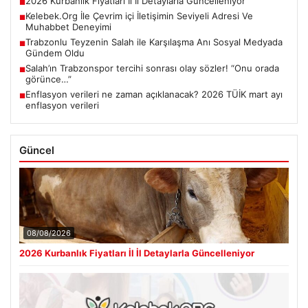
2026 Kurbanlık Fiyatları İl İl Detaylarla Güncelleniyor
■
Kelebek.Org İle Çevrim içi İletişimin Seviyeli Adresi Ve
■
Muhabbet Deneyimi
Trabzonlu Teyzenin Salah ile Karşılaşma Anı Sosyal Medyada
■
Gündem Oldu
Salah’ın Trabzonspor tercihi sonrası olay sözler! “Onu orada
■
görünce…”
Enflasyon verileri ne zaman açıklanacak? 2026 TÜİK mart ayı
■
enflasyon verileri
Güncel
08/08/2026
2026 Kurbanlık Fiyatları İl İl Detaylarla Güncelleniyor