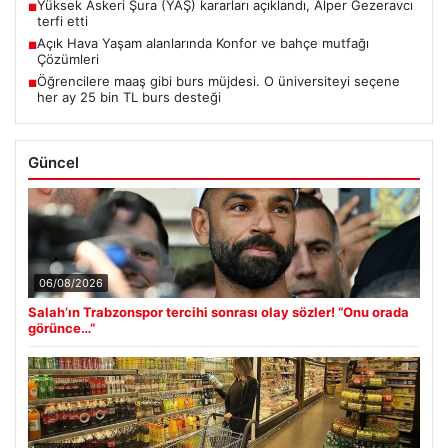
Yüksek Askeri Şura (YAŞ) kararları açıklandı, Alper Gezeravcı
■
terfi etti
Açık Hava Yaşam alanlarında Konfor ve bahçe mutfağı
■
Çözümleri
Öğrencilere maaş gibi burs müjdesi. O üniversiteyi seçene
■
her ay 25 bin TL burs desteği
Güncel
06/08/2026
Salah’ın Trabzonspor tercihi sonrası olay sözler! “Onu orada
görünce…”