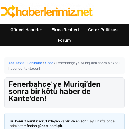
Güncel Haberler
Firma Rehberi
Çerez Politikası
Forum
Ana sayfa
›
Forumlar
›
Spor
›
Fenerbahçe’ye Muriqi’den sonra bir kötü
haber de Kante’den!
Fenerbahçe’ye Muriqi’den
sonra bir kötü haber de
Kante’den!
Bu konu 0 yanıt içerir, 1 izleyen vardır ve en son
1 ay 1 hafta önce
admin
tarafından güncellenmiştir.