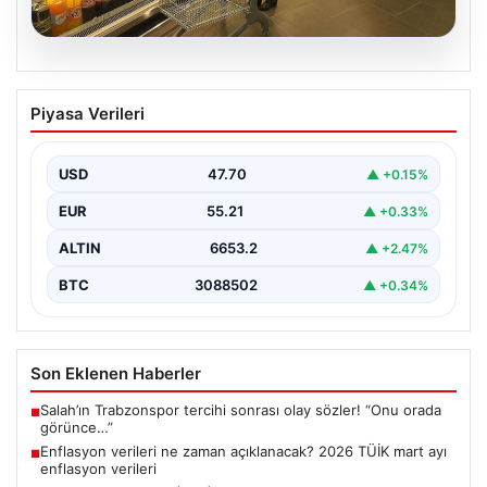
05.08.2026
Enflasyon verileri ne zaman
Piyasa Verileri
açıklanacak? 2026 TÜİK mart ayı
enflasyon verileri
USD
47.70
▲ +0.15%
EUR
55.21
▲ +0.33%
ALTIN
6653.2
▲ +2.47%
BTC
3088502
▲ +0.34%
Son Eklenen Haberler
Salah’ın Trabzonspor tercihi sonrası olay sözler! “Onu orada
■
görünce…”
Enflasyon verileri ne zaman açıklanacak? 2026 TÜİK mart ayı
■
enflasyon verileri