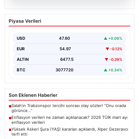
05.08.2026
Enflasyon verileri ne zaman
Piyasa Verileri
açıklanacak? 2026 TÜİK mart ayı
enflasyon verileri
USD
47.60
▲ +0.06%
EUR
54.97
▼ -0.12%
ALTIN
6477.5
▼ -0.29%
BTC
3077720
▲ +0.34%
Son Eklenen Haberler
Salah’ın Trabzonspor tercihi sonrası olay sözler! “Onu orada
■
görünce…”
Enflasyon verileri ne zaman açıklanacak? 2026 TÜİK mart ayı
■
enflasyon verileri
Yüksek Askeri Şura (YAŞ) kararları açıklandı, Alper Gezeravcı
■
terfi etti