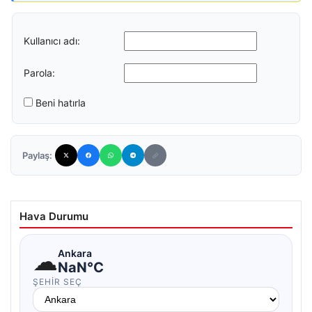
Kullanıcı adı:
Parola:
Beni hatırla
Paylaş:
Hava Durumu
☁
Ankara
NaN°C
ŞEHIR SEÇ