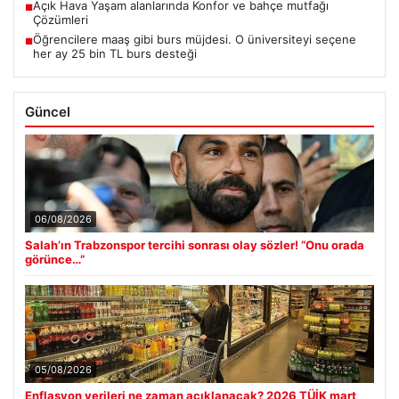
Açık Hava Yaşam alanlarında Konfor ve bahçe mutfağı
■
Çözümleri
Öğrencilere maaş gibi burs müjdesi. O üniversiteyi seçene
■
her ay 25 bin TL burs desteği
Güncel
06/08/2026
Salah’ın Trabzonspor tercihi sonrası olay sözler! “Onu orada
görünce…”
05/08/2026
Enflasyon verileri ne zaman açıklanacak? 2026 TÜİK mart