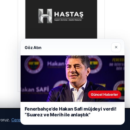
×
Göz Atın
Hastaş Beton
26/05/2026
Güncel Haberler
Fenerbahçe’de Hakan Safi müjdeyi verdi!
“Suarez ve Merih ile anlaştık”
ıyoruz.
Çerez Politikamız
Reddet
Kabul Et