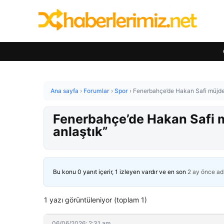
Ana sayfa
›
Forumlar
›
Spor
›
Fenerbahçe’de Hakan Safi müjdeyi
Fenerbahçe’de Hakan Safi mü
anlaştık”
Bu konu 0 yanıt içerir, 1 izleyen vardır ve en son
2 ay önce
ad
1 yazı görüntüleniyor (toplam 1)
06/06/2026: 2:31 am