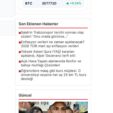
BTC
3077720
▲ +0.34%
Son Eklenen Haberler
Salah’ın Trabzonspor tercihi sonrası olay
■
sözler! “Onu orada görünce…”
Enflasyon verileri ne zaman açıklanacak?
■
2026 TÜİK mart ayı enflasyon verileri
Yüksek Askeri Şura (YAŞ) kararları
■
açıklandı, Alper Gezeravcı terfi etti
Açık Hava Yaşam alanlarında Konfor ve
■
bahçe mutfağı Çözümleri
Öğrencilere maaş gibi burs müjdesi. O
■
üniversiteyi seçene her ay 25 bin TL burs
desteği
Güncel