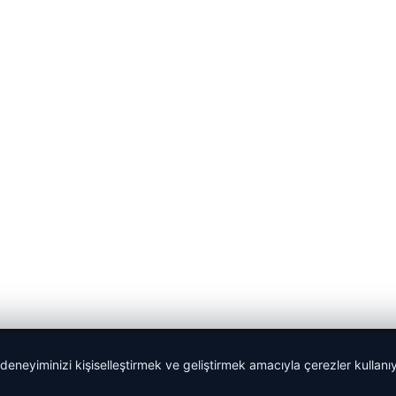
 deneyiminizi kişiselleştirmek ve geliştirmek amacıyla çerezler kullan
malta work and study
|
lemagrup.com.tr