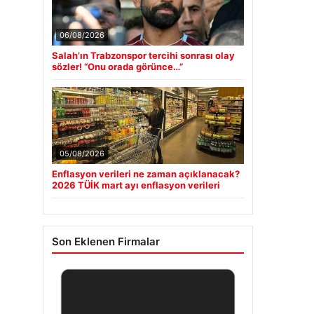
06/08/2026
Salah’ın Trabzonspor tercihi sonrası olay
sözler! “Onu orada görünce…”
05/08/2026
Enflasyon verileri ne zaman açıklanacak?
2026 TÜİK mart ayı enflasyon verileri
Son Eklenen Firmalar