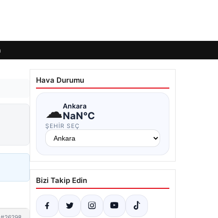
m
Hava Durumu
☁
Ankara
NaN°C
ŞEHIR SEÇ
Bizi Takip Edin
#26298