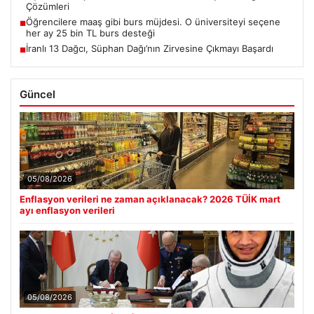
Çözümleri
Öğrencilere maaş gibi burs müjdesi. O üniversiteyi seçene
■
her ay 25 bin TL burs desteği
İranlı 13 Dağcı, Süphan Dağı’nın Zirvesine Çıkmayı Başardı
■
Güncel
05/08/2026
Enflasyon verileri ne zaman açıklanacak? 2026 TÜİK mart
ayı enflasyon verileri
05/08/2026