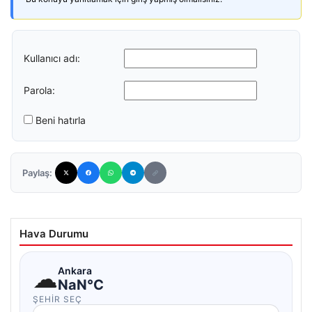
Kullanıcı adı:
Parola:
Beni hatırla
Paylaş:
Hava Durumu
☁
Ankara
NaN°C
ŞEHIR SEÇ