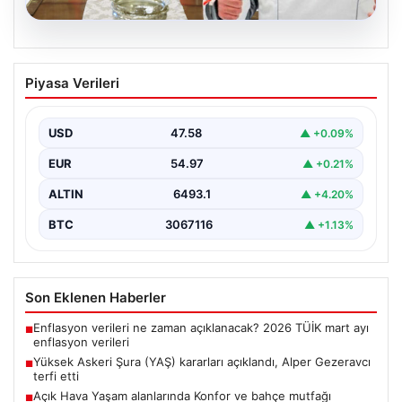
05.08.2026
Yüksek Askeri Şura (YAŞ) kararları
Piyasa Verileri
açıklandı, Alper Gezeravcı terfi etti
USD
47.58
▲ +0.09%
EUR
54.97
▲ +0.21%
ALTIN
6493.1
▲ +4.20%
BTC
3067116
▲ +1.13%
Son Eklenen Haberler
Enflasyon verileri ne zaman açıklanacak? 2026 TÜİK mart ayı
■
enflasyon verileri
Yüksek Askeri Şura (YAŞ) kararları açıklandı, Alper Gezeravcı
■
terfi etti
Açık Hava Yaşam alanlarında Konfor ve bahçe mutfağı
■