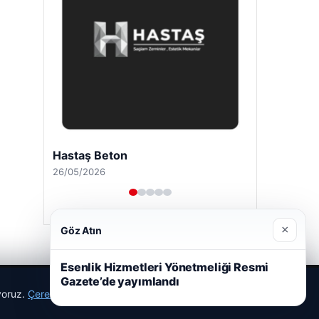
Hastaş Beton
26/05/2026
×
Göz Atın
Esenlik Hizmetleri Yönetmeliği Resmi
Gazete’de yayımlandı
ıyoruz.
Çerez Politikamız
Reddet
Kabul Et