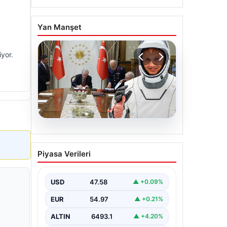
Yan Manşet
iyor.
05.08.2026
Yüksek Askeri Şura (YAŞ)
Piyasa Verileri
kararları açıklandı, Alper
Gezeravcı terfi etti
USD
47.58
▲ +0.09%
EUR
54.97
▲ +0.21%
ALTIN
6493.1
▲ +4.20%