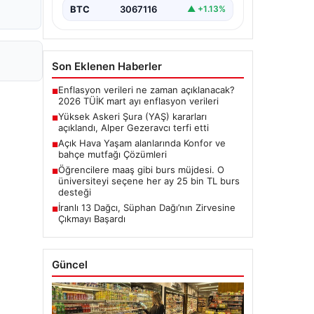
BTC
3067116
▲ +1.13%
Son Eklenen Haberler
Enflasyon verileri ne zaman açıklanacak?
■
2026 TÜİK mart ayı enflasyon verileri
Yüksek Askeri Şura (YAŞ) kararları
■
açıklandı, Alper Gezeravcı terfi etti
Açık Hava Yaşam alanlarında Konfor ve
■
bahçe mutfağı Çözümleri
Öğrencilere maaş gibi burs müjdesi. O
■
üniversiteyi seçene her ay 25 bin TL burs
desteği
İranlı 13 Dağcı, Süphan Dağı’nın Zirvesine
■
Çıkmayı Başardı
Güncel