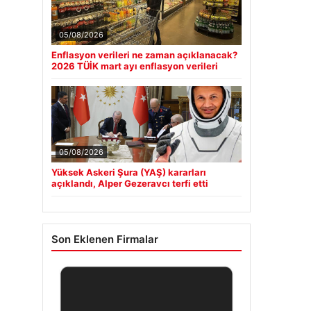
05/08/2026
Enflasyon verileri ne zaman açıklanacak?
2026 TÜİK mart ayı enflasyon verileri
05/08/2026
Yüksek Askeri Şura (YAŞ) kararları
açıklandı, Alper Gezeravcı terfi etti
Son Eklenen Firmalar