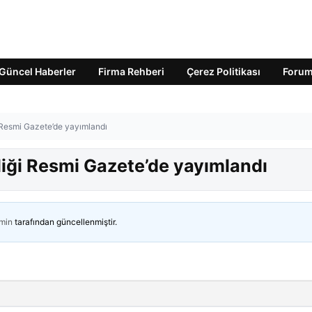
Güncel Haberler
Firma Rehberi
Çerez Politikası
Foru
 Resmi Gazete’de yayımlandı
liği Resmi Gazete’de yayımlandı
min
tarafından güncellenmiştir.