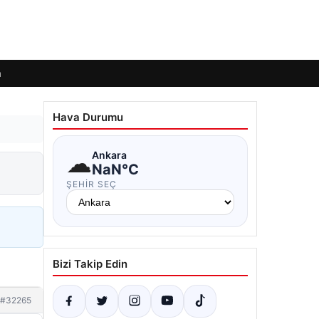
m
Hava Durumu
☁
Ankara
NaN°C
ŞEHIR SEÇ
Bizi Takip Edin
#32265