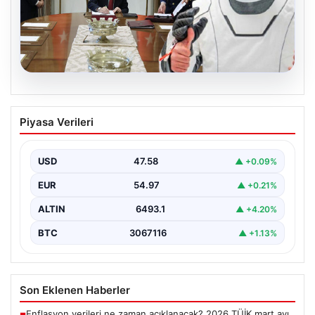
05.08.2026
Yüksek Askeri Şura (YAŞ) kararları
Piyasa Verileri
açıklandı, Alper Gezeravcı terfi etti
USD
47.58
▲ +0.09%
EUR
54.97
▲ +0.21%
ALTIN
6493.1
▲ +4.20%
BTC
3067116
▲ +1.13%
Son Eklenen Haberler
Enflasyon verileri ne zaman açıklanacak? 2026 TÜİK mart ayı