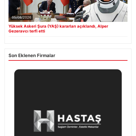
05/08/2026
Yüksek Askeri Şura (YAŞ) kararları açıklandı, Alper
Gezeravcı terfi etti
Son Eklenen Firmalar