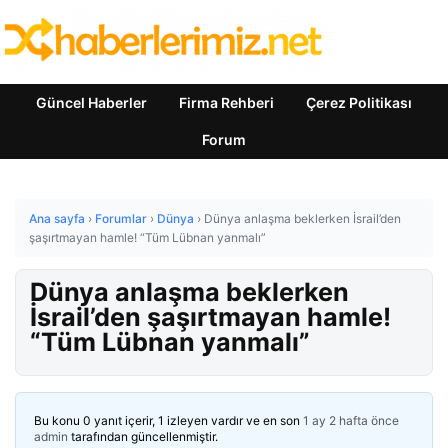
Güncel Haberler
Firma Rehberi
Çerez Politikası
Forum
Ana sayfa
›
Forumlar
›
Dünya
›
Dünya anlaşma beklerken İsrail’den
şaşırtmayan hamle! “Tüm Lübnan yanmalı”
Dünya anlaşma beklerken
İsrail’den şaşırtmayan hamle!
“Tüm Lübnan yanmalı”
Bu konu 0 yanıt içerir, 1 izleyen vardır ve en son
1 ay 2 hafta önce
admin
tarafından güncellenmiştir.