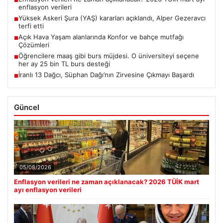
■
enflasyon verileri
Yüksek Askeri Şura (YAŞ) kararları açıklandı, Alper Gezeravcı
■
terfi etti
Açık Hava Yaşam alanlarında Konfor ve bahçe mutfağı
■
Çözümleri
Öğrencilere maaş gibi burs müjdesi. O üniversiteyi seçene
■
her ay 25 bin TL burs desteği
İranlı 13 Dağcı, Süphan Dağı’nın Zirvesine Çıkmayı Başardı
■
Güncel
05/08/2026
Enflasyon verileri ne zaman açıklanacak? 2026 TÜİK mart
ayı enflasyon verileri