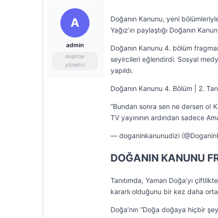
Doğanın Kanunu, yeni bölümleriyl
A
Yağız’ın paylaştığı Doğanın Kanunu 
admin
Doğanın Kanunu 4. bölüm fragmanı
Anahtar
seyircileri eğlendirdi. Sosyal med
yönetici
yapıldı.
Doğanın Kanunu 4. Bölüm | 2. Tan
“Bundan sonra sen ne dersen o! 
TV yayınının ardından sadece Am
— doganinkanunudizi (@Doganin
DOĞANIN KANUNU F
Tanıtımda, Yaman Doğa’yı çiftlikte
kararlı olduğunu bir kez daha ort
Doğa’nın “Doğa doğaya hiçbir şey