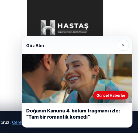
×
Göz Atın
Hastaş Beton
26/05/2026
Güncel Haberler
Doğanın Kanunu 4. bölüm fragmanı izle:
“Tam bir romantik komedi”
ıyoruz.
Çerez Politikamız
Reddet
Kabul Et