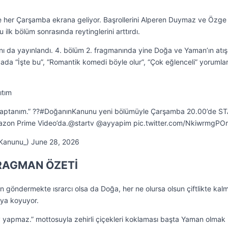
e her Çarşamba ekrana geliyor. Başrollerini Alperen Duymaz ve Özge
ilk bölüm sonrasında reytinglerini arttırdı.
 da yayınlandı. 4. bölüm 2. fragmanında yine Doğa ve Yaman’ın atış
yada “İşte bu”, “Romantik komedi böyle olur”, “Çok eğlenceli” yorumlar
ıtım
Kaptanım.” ?️?#DoğanınKanunu yeni bölümüyle Çarşamba 20.00’de ST
azon Prime Video’da.@startv @ayyapim pic.twitter.com/NkiwrmgPOr
Kanunu_) June 28, 2026
RAGMAN ÖZETİ
n göndermekte ısrarcı olsa da Doğa, her ne olursa olsun çiftlikte ka
aya koyuyor.
 yapmaz.” mottosuyla zehirli çiçekleri koklaması başta Yaman olmak