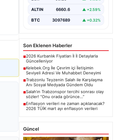
etmektedir. Halen…
ALTIN
6660.6
▲ +2.59%
BTC
3097689
▲ +0.32%
Son Eklenen Haberler
2026 Kurbanlık Fiyatları İl İl Detaylarla
■
Güncelleniyor
Kelebek.Org İle Çevrim içi İletişimin
■
Seviyeli Adresi Ve Muhabbet Deneyimi
Trabzonlu Teyzenin Salah ile Karşılaşma
■
Anı Sosyal Medyada Gündem Oldu
Salah’ın Trabzonspor tercihi sonrası olay
■
sözler! “Onu orada görünce…”
Enflasyon verileri ne zaman açıklanacak?
■
2026 TÜİK mart ayı enflasyon verileri
Güncel