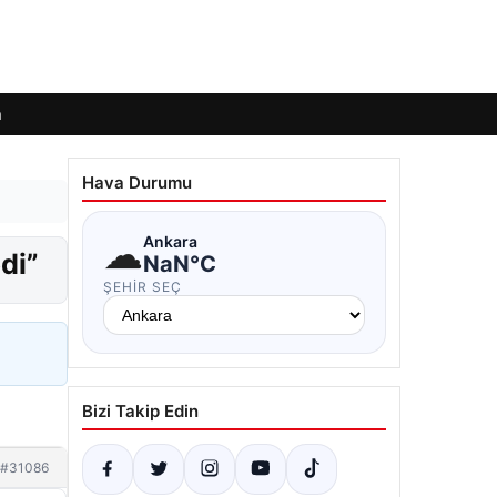
m
Hava Durumu
☁
Ankara
di”
NaN°C
ŞEHIR SEÇ
Bizi Takip Edin
#31086