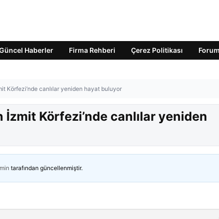
Güncel Haberler
Firma Rehberi
Çerez Politikası
Foru
t Körfezi’nde canlılar yeniden hayat buluyor
İzmit Körfezi’nde canlılar yeniden
min
tarafından güncellenmiştir.