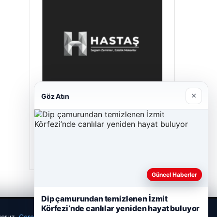
×
Göz Atın
Hastaş Beton
26/05/2026
Güncel Haberler
Dip çamurundan temizlenen İzmit
Körfezi’nde canlılar yeniden hayat buluyor
ıyoruz.
Çerez Politikamız
Reddet
Kabul Et