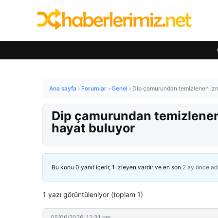
Ana sayfa
›
Forumlar
›
Genel
›
Dip çamurundan temizlenen İzmi
Dip çamurundan temizlenen 
hayat buluyor
Bu konu 0 yanıt içerir, 1 izleyen vardır ve en son
2 ay önce
ad
1 yazı görüntüleniyor (toplam 1)
05/06/2026: 12:31 pm