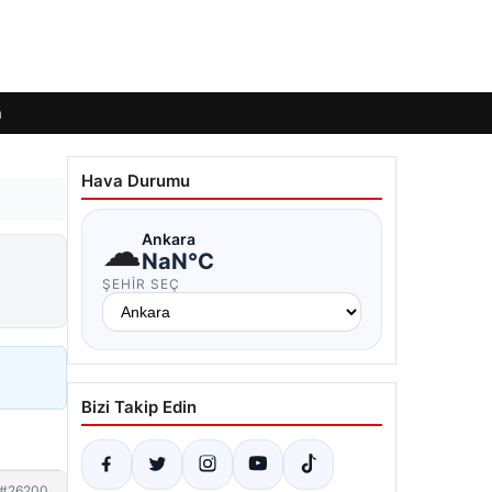
m
Hava Durumu
☁
Ankara
NaN°C
ŞEHIR SEÇ
Bizi Takip Edin
#26200