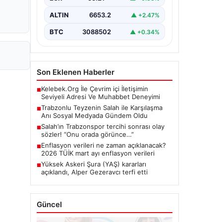
bir…
ALTIN
6653.2
▲ +2.47%
BTC
3088502
▲ +0.34%
Son Eklenen Haberler
Kelebek.Org İle Çevrim içi İletişimin
■
Seviyeli Adresi Ve Muhabbet Deneyimi
Trabzonlu Teyzenin Salah ile Karşılaşma
■
Anı Sosyal Medyada Gündem Oldu
Salah’ın Trabzonspor tercihi sonrası olay
■
sözler! “Onu orada görünce…”
Enflasyon verileri ne zaman açıklanacak?
■
2026 TÜİK mart ayı enflasyon verileri
Yüksek Askeri Şura (YAŞ) kararları
■
açıklandı, Alper Gezeravcı terfi etti
Güncel