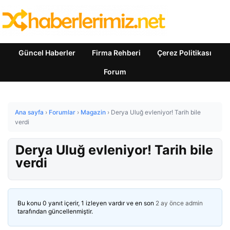
Güncel Haberler
Firma Rehberi
Çerez Politikası
Forum
Ana sayfa
›
Forumlar
›
Magazin
›
Derya Uluğ evleniyor! Tarih bile
verdi
Derya Uluğ evleniyor! Tarih bile
verdi
Bu konu 0 yanıt içerir, 1 izleyen vardır ve en son
2 ay önce
admin
tarafından güncellenmiştir.