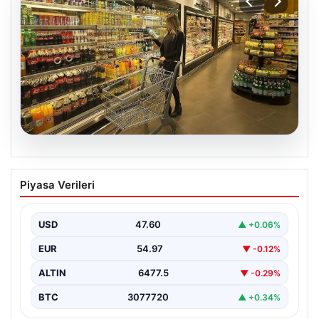
05.08.2026
Enflasyon verileri ne zaman
Piyasa Verileri
açıklanacak? 2026 TÜİK mart ayı
enflasyon verileri
USD
47.60
▲ +0.06%
EUR
54.97
▼ -0.12%
ALTIN
6477.5
▼ -0.29%
BTC
3077720
▲ +0.34%