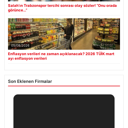
Salah’ın Trabzonspor tercihi sonrası olay sözler! “Onu orada
görünce…”
05/08/2026
Enflasyon verileri ne zaman açıklanacak? 2026 TÜİK mart
ayı enflasyon verileri
Son Eklenen Firmalar