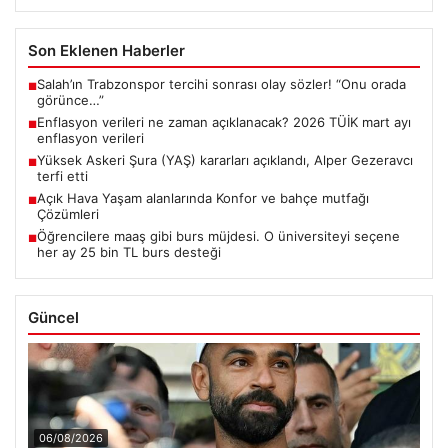
Son Eklenen Haberler
Salah’ın Trabzonspor tercihi sonrası olay sözler! “Onu orada
■
görünce…”
Enflasyon verileri ne zaman açıklanacak? 2026 TÜİK mart ayı
■
enflasyon verileri
Yüksek Askeri Şura (YAŞ) kararları açıklandı, Alper Gezeravcı
■
terfi etti
Açık Hava Yaşam alanlarında Konfor ve bahçe mutfağı
■
Çözümleri
Öğrencilere maaş gibi burs müjdesi. O üniversiteyi seçene
■
her ay 25 bin TL burs desteği
Güncel
06/08/2026