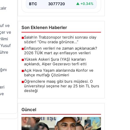
BTC
3077720
▲ +0.34%
alır
uf ve
Son Eklenen Haberler
çer ve
Salah’ın Trabzonspor tercihi sonrası olay
■
ilimi
sözler! “Onu orada görünce…”
 Yusuf
Enflasyon verileri ne zaman açıklanacak?
■
Zühre
2026 TÜİK mart ayı enflasyon verileri
Yüksek Askeri Şura (YAŞ) kararları
■
açıklandı, Alper Gezeravcı terfi etti
ğını
Açık Hava Yaşam alanlarında Konfor ve
■
bahçe mutfağı Çözümleri
Öğrencilere maaş gibi burs müjdesi. O
■
üniversiteyi seçene her ay 25 bin TL burs
eri
desteği
ve
Güncel