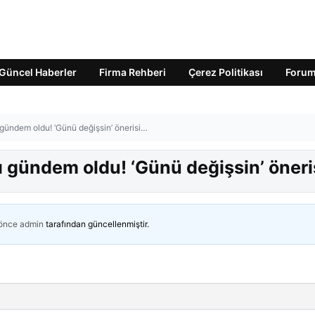
Güncel Haberler
Firma Rehberi
Çerez Politikası
Foru
 gündem oldu! ‘Günü değişsin’ önerisi…
ı gündem oldu! ‘Günü değişsin’ öner
 önce
admin
tarafından güncellenmiştir.