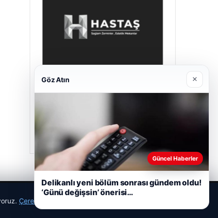
×
Göz Atın
Hastaş Beton
26/05/2026
Güncel Haberler
Delikanlı yeni bölüm sonrası gündem oldu!
‘Günü değişsin’ önerisi…
ıyoruz.
Çerez Politikamız
Reddet
Kabul Et