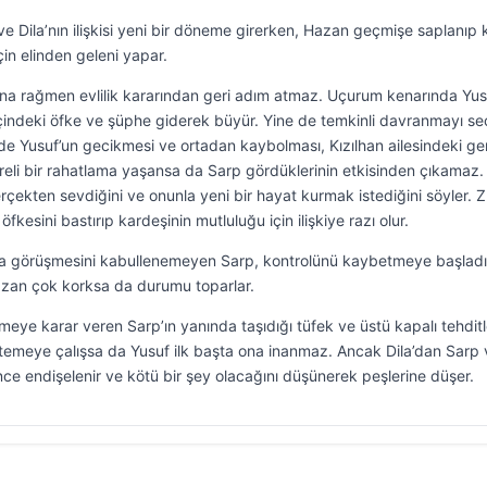
ve Dila’nın ilişkisi yeni bir döneme girerken, Hazan geçmişe saplanıp k
in elinden geleni yapar.
na rağmen evlilik kararından geri adım atmaz. Uçurum kenarında Yus
 içindeki öfke ve şüphe giderek büyür. Yine de temkinli davranmayı se
de Yusuf’un gecikmesi ve ortadan kaybolması, Kızılhan ailesindeki ger
süreli bir rahatlama yaşansa da Sarp gördüklerinin etkisinden çıkamaz.
rçekten sevdiğini ve onunla yeni bir hayat kurmak istediğini söyler. 
fkesini bastırıp kardeşinin mutluluğu için ilişkiye razı olur.
la görüşmesini kabullenemeyen Sarp, kontrolünü kaybetmeye başladı
 Hazan çok korksa da durumu toparlar.
meye karar veren Sarp’ın yanında taşıdığı tüfek ve üstü kapalı tehditl
temeye çalışsa da Yusuf ilk başta ona inanmaz. Ancak Dila’dan Sarp 
ince endişelenir ve kötü bir şey olacağını düşünerek peşlerine düşer.