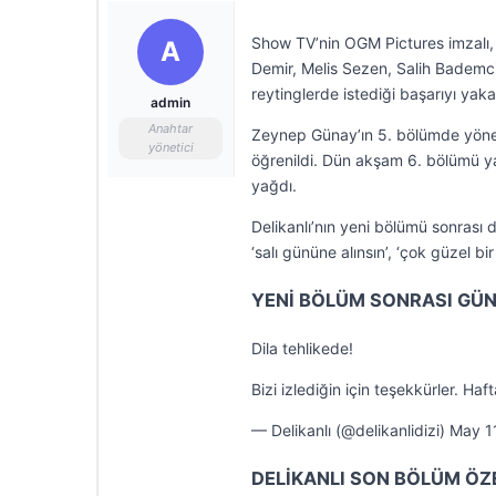
Show TV’nin OGM Pictures imzalı, 
A
Demir, Melis Sezen, Salih Bademci 
reytinglerde istediği başarıyı yak
admin
Anahtar
Zeynep Günay’ın 5. bölümde yönet
yönetici
öğrenildi. Dün akşam 6. bölümü ya
yağdı.
Delikanlı’nın yeni bölümü sonrası di
‘salı gününe alınsın’, ‘çok güzel bi
YENİ BÖLÜM SONRASI GÜ
Dila tehlikede!
Bizi izlediğin için teşekkürler.
— Delikanlı (@delikanlidizi) May 1
DELİKANLI SON BÖLÜM ÖZE