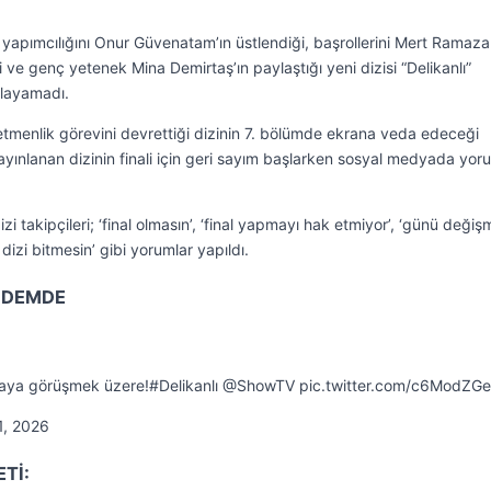
yapımcılığını Onur Güvenatam’ın üstlendiği, başrollerini Mert Ramaz
ve genç yetenek Mina Demirtaş’ın paylaştığı yeni dizisi “Delikanlı”
alayamadı.
menlik görevini devrettiği dizinin 7. bölümde ekrana veda edeceği
yınlanan dizinin finali için geri sayım başlarken sosyal medyada yor
zi takipçileri; ‘final olmasın’, ‘final yapmayı hak etmiyor’, ‘günü değişme
r dizi bitmesin’ gibi yorumlar yapıldı.
NDEMDE
 Haftaya görüşmek üzere!#Delikanlı @ShowTV pic.twitter.com/c6ModZGe
1, 2026
Tİ: