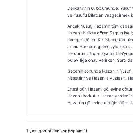
Delikanlı’nın 6. bölümünde; Yusuf 
ve Yusuf’u Dila’dan vazgeçirmek iç
Ancak Yusuf, Hazan’ın tüm çabası
Hazan’ı birlikte gören Sarp’ın ise
eve geri döner. Kız isteme törenin
artırır. Herkesin gelmesiyle kısa 
ise durumu toparlayarak Dila’yı ge
bu evliliğe onay verirken, Sarp da ö
Gecenin sonunda Hazan’ın Yusuf’
hissettirir ve Hazan’la yüzleşir..
Ertesi gün Hazan’ı göl evine götür
Hazan’ı korkutur. Hazan yardım is
Hazan’ın göl evine gittiğini öğren
1 yazı görüntüleniyor (toplam 1)