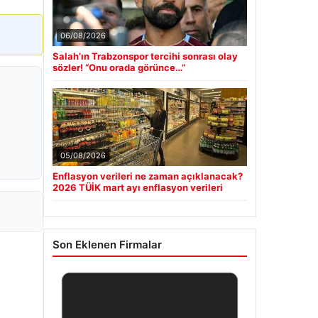
06/08/2026
Salah’ın Trabzonspor tercihi sonrası olay
sözler! “Onu orada görünce…”
05/08/2026
Enflasyon verileri ne zaman açıklanacak?
2026 TÜİK mart ayı enflasyon verileri
Son Eklenen Firmalar