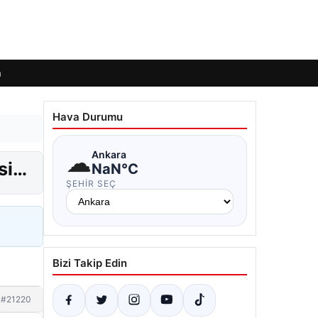
m
Hava Durumu
☁
Ankara
isi…
NaN°C
ŞEHIR SEÇ
Bizi Takip Edin
#21220