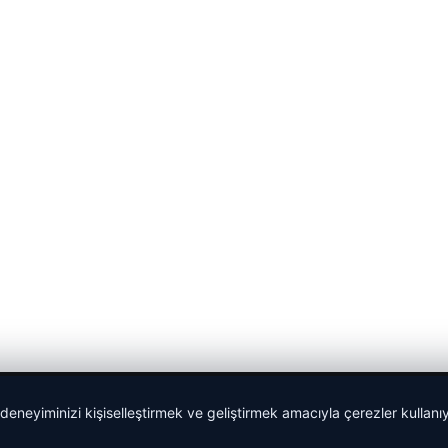
 deneyiminizi kişiselleştirmek ve geliştirmek amacıyla çerezler kullan
malta work and study
|
lemagrup.com.tr