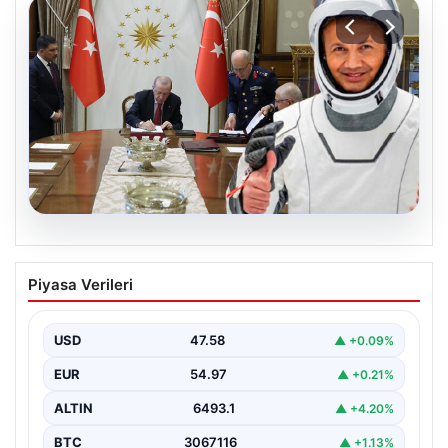
05.08.2026
Yüksek Askeri Şura (YAŞ) kararları
Piyasa Verileri
açıklandı, Alper Gezeravcı terfi etti
USD
47.58
▲ +0.09%
EUR
54.97
▲ +0.21%
ALTIN
6493.1
▲ +4.20%
BTC
3067116
▲ +1.13%