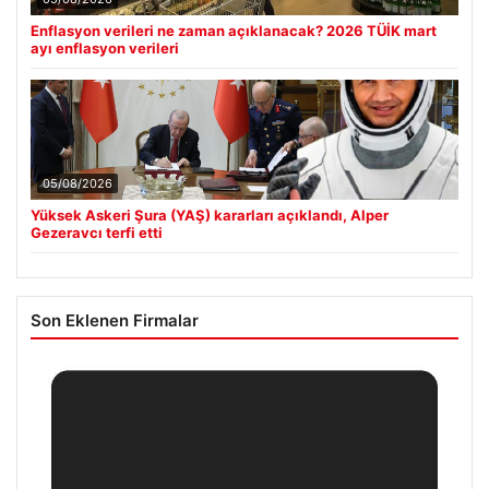
Enflasyon verileri ne zaman açıklanacak? 2026 TÜİK mart
ayı enflasyon verileri
05/08/2026
Yüksek Askeri Şura (YAŞ) kararları açıklandı, Alper
Gezeravcı terfi etti
Son Eklenen Firmalar