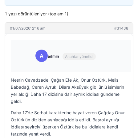
1 yazı görüntüleniyor (toplam 1)
01/07/2026: 2:16 am
#31438
A
admin
Anahtar yönetici
Nesrin Cavadzade, Çağan Efe Ak, Onur Öztürk, Melis
Babadağ, Ceren Ayruk, Dilara Aksüyek gibi ünlü isimlerin
yer aldığı Daha 17 dizisine dair ayrılık iddiası gündeme
geldi.
Daha 17’de Serhat karakterine hayat veren Çağdaş Onur
Öztürk’ün diziden ayrılacağı iddia edildi. Başrol ayrılığı
iddiası seyirciyi üzerken Öztürk ise bu iddialara kendi
tarzında yanıt verdi.