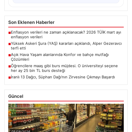
Son Eklenen Haberler
Enflasyon verileri ne zaman açıklanacak? 2026 TÜİK mart ayı
■
enflasyon verileri
Yüksek Askeri Şura (YAŞ) kararları açıklandı, Alper Gezeravcı
■
terfi etti
Açık Hava Yaşam alanlarında Konfor ve bahçe mutfağı
■
Çözümleri
Öğrencilere maaş gibi burs müjdesi. O üniversiteyi seçene
■
her ay 25 bin TL burs desteği
İranlı 13 Dağcı, Süphan Dağı’nın Zirvesine Çıkmayı Başardı
■
Güncel
05/08/2026