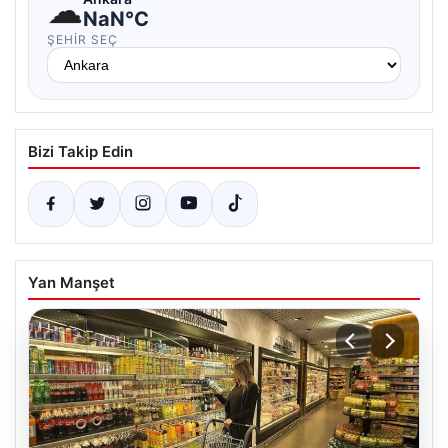
☁
NaN°C
ŞEHIR SEÇ
Bizi Takip Edin
Yan Manşet