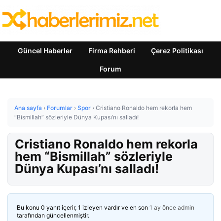
Güncel Haberler
Firma Rehberi
Çerez Politikası
Forum
Ana sayfa
›
Forumlar
›
Spor
›
Cristiano Ronaldo hem rekorla hem
“Bismillah” sözleriyle Dünya Kupası’nı salladı!
Cristiano Ronaldo hem rekorla
hem “Bismillah” sözleriyle
Dünya Kupası’nı salladı!
Bu konu 0 yanıt içerir, 1 izleyen vardır ve en son
1 ay önce
admin
tarafından güncellenmiştir.