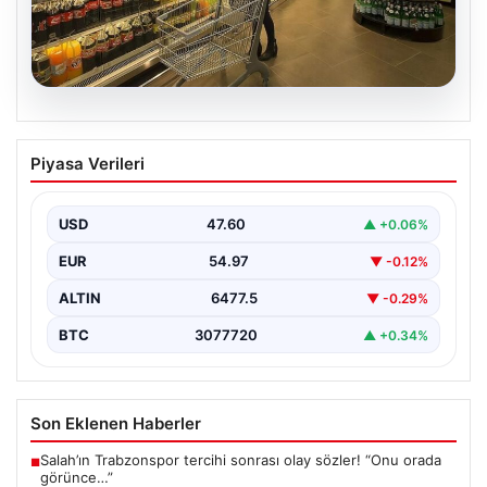
05.08.2026
Enflasyon verileri ne zaman
Piyasa Verileri
açıklanacak? 2026 TÜİK mart ayı
enflasyon verileri
USD
47.60
▲ +0.06%
EUR
54.97
▼ -0.12%
ALTIN
6477.5
▼ -0.29%
BTC
3077720
▲ +0.34%
Son Eklenen Haberler
Salah’ın Trabzonspor tercihi sonrası olay sözler! “Onu orada
■
görünce…”