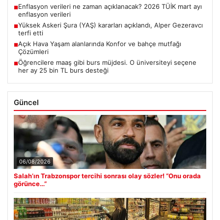
Enflasyon verileri ne zaman açıklanacak? 2026 TÜİK mart ayı
■
enflasyon verileri
Yüksek Askeri Şura (YAŞ) kararları açıklandı, Alper Gezeravcı
■
terfi etti
Açık Hava Yaşam alanlarında Konfor ve bahçe mutfağı
■
Çözümleri
Öğrencilere maaş gibi burs müjdesi. O üniversiteyi seçene
■
her ay 25 bin TL burs desteği
Güncel
06/08/2026
Salah’ın Trabzonspor tercihi sonrası olay sözler! “Onu orada
görünce…”