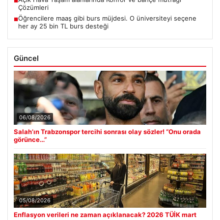
■
Çözümleri
Öğrencilere maaş gibi burs müjdesi. O üniversiteyi seçene
■
her ay 25 bin TL burs desteği
Güncel
06/08/2026
Salah’ın Trabzonspor tercihi sonrası olay sözler! “Onu orada
görünce…”
05/08/2026
Enflasyon verileri ne zaman açıklanacak? 2026 TÜİK mart