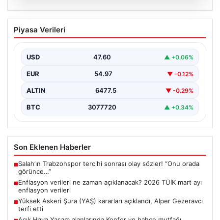
05.08.2026
Enflasyon verileri ne zaman
Piyasa Verileri
açıklanacak? 2026 TÜİK mart ayı
enflasyon verileri
USD
47.60
▲ +0.06%
EUR
54.97
▼ -0.12%
ALTIN
6477.5
▼ -0.29%
BTC
3077720
▲ +0.34%
Son Eklenen Haberler
Salah’ın Trabzonspor tercihi sonrası olay sözler! “Onu orada
■
görünce…”
Enflasyon verileri ne zaman açıklanacak? 2026 TÜİK mart ayı
■
enflasyon verileri
Yüksek Askeri Şura (YAŞ) kararları açıklandı, Alper Gezeravcı
■
terfi etti
Açık Hava Yaşam alanlarında Konfor ve bahçe mutfağı