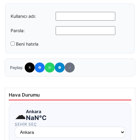
Kullanıcı adı:
Parola:
Beni hatırla
Paylaş:
Hava Durumu
☁
Ankara
NaN°C
ŞEHIR SEÇ