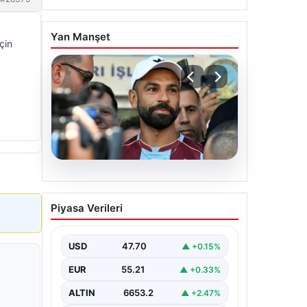
Yan Manşet
çin
06.08.2026
Salah’ın Trabzonspor
Piyasa Verileri
tercihi sonrası olay
sözler! “Onu orada
görünce…”
USD
47.70
▲ +0.15%
EUR
55.21
▲ +0.33%
ALTIN
6653.2
▲ +2.47%