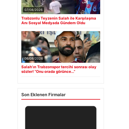
07/08/2026
Trabzonlu Teyzenin Salah ile Karşılaşma
Anı Sosyal Medyada Gündem Oldu
06/08/2026
Salah’ın Trabzonspor tercihi sonrası olay
sözler! “Onu orada görünce…”
Son Eklenen Firmalar