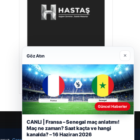
×
Göz Atın
Hastaş Beton
26/05/2026
Güncel Haberler
CANLI | Fransa – Senegal maç anlatımı!
Maç ne zaman? Saat kaçta ve hangi
kanalda? – 16 Haziran 2026
ıyoruz.
Çerez Politikamız
Reddet
Kabul Et