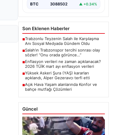
BTC
3088502
▲ +0.34%
Son Eklenen Haberler
Trabzonlu Teyzenin Salah ile Karşılaşma
■
Anı Sosyal Medyada Gündem Oldu
Salah’ın Trabzonspor tercihi sonrası olay
■
sözler! “Onu orada görünce…”
Enflasyon verileri ne zaman açıklanacak?
■
2026 TÜİK mart ayı enflasyon verileri
Yüksek Askeri Şura (YAŞ) kararları
■
açıklandı, Alper Gezeravcı terfi etti
Açık Hava Yaşam alanlarında Konfor ve
■
bahçe mutfağı Çözümleri
Güncel