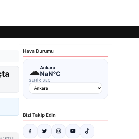
m
Hava Durumu
☁
Ankara
çta
NaN°C
ŞEHIR SEÇ
Bizi Takip Edin
#28375