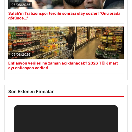
06/08/2026
Salah’ın Trabzonspor tercihi sonrası olay sözler! “Onu orada
görünce…”
05/08/2026
Enflasyon verileri ne zaman açıklanacak? 2026 TÜİK mart
ayı enflasyon verileri
Son Eklenen Firmalar