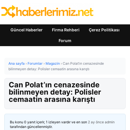
Güncel Haberler
Firma Rehberi
Çerez Politikası
Forum
Ana sayfa
›
Forumlar
›
Magazin
›
Can Polat’ın cenazesinde
bilinmeyen detay: Polisler cemaatin arasına karıştı
Can Polat’ın cenazesinde
bilinmeyen detay: Polisler
cemaatin arasına karıştı
Bu konu 0 yanıt içerir, 1 izleyen vardır ve en son
2 ay önce
admin
tarafından güncellenmiştir.