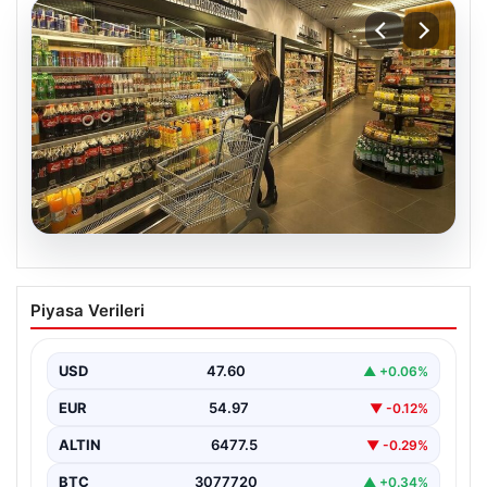
05.08.2026
Enflasyon verileri ne zaman
Piyasa Verileri
açıklanacak? 2026 TÜİK mart ayı
enflasyon verileri
USD
47.60
▲ +0.06%
EUR
54.97
▼ -0.12%
ALTIN
6477.5
▼ -0.29%
BTC
3077720
▲ +0.34%