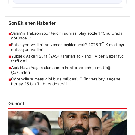
Son Eklenen Haberler
Salah’ın Trabzonspor tercihi sonrası olay sözler! “Onu orada
■
görünce…”
Enflasyon verileri ne zaman açıklanacak? 2026 TÜİK mart ayı
■
enflasyon verileri
Yüksek Askeri Şura (YAŞ) kararları açıklandı, Alper Gezeravcı
■
terfi etti
Açık Hava Yaşam alanlarında Konfor ve bahçe mutfağı
■
Çözümleri
Öğrencilere maaş gibi burs müjdesi. O üniversiteyi seçene
■
her ay 25 bin TL burs desteği
Güncel