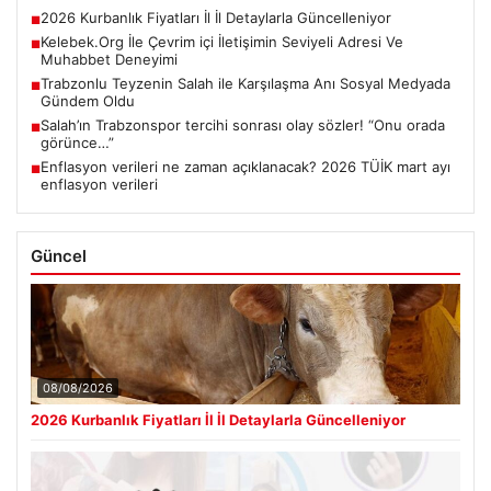
2026 Kurbanlık Fiyatları İl İl Detaylarla Güncelleniyor
■
Kelebek.Org İle Çevrim içi İletişimin Seviyeli Adresi Ve
■
Muhabbet Deneyimi
Trabzonlu Teyzenin Salah ile Karşılaşma Anı Sosyal Medyada
■
Gündem Oldu
Salah’ın Trabzonspor tercihi sonrası olay sözler! “Onu orada
■
görünce…”
Enflasyon verileri ne zaman açıklanacak? 2026 TÜİK mart ayı
■
enflasyon verileri
Güncel
08/08/2026
2026 Kurbanlık Fiyatları İl İl Detaylarla Güncelleniyor