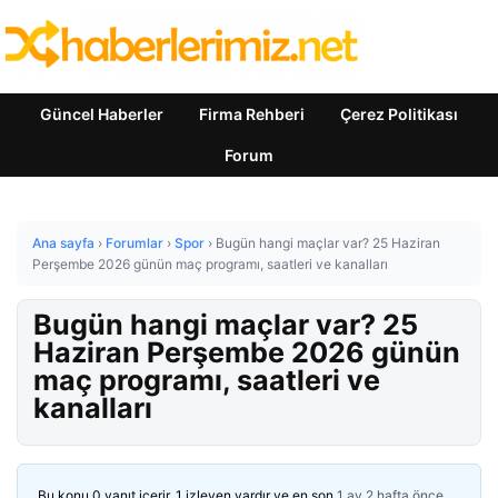
Güncel Haberler
Firma Rehberi
Çerez Politikası
Forum
Ana sayfa
›
Forumlar
›
Spor
›
Bugün hangi maçlar var? 25 Haziran
Perşembe 2026 günün maç programı, saatleri ve kanalları
Bugün hangi maçlar var? 25
Haziran Perşembe 2026 günün
maç programı, saatleri ve
kanalları
Bu konu 0 yanıt içerir, 1 izleyen vardır ve en son
1 ay 2 hafta önce